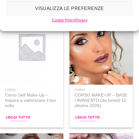
VISUALIZZA LE PREFERENZE
Cookie Policy
Privacy
Aggiungi
Aggiungi
alla lista
alla lista
dei
dei
desideri
desideri
CORSI
CORSI
Corso Self Make-Up –
CORSO MAKE-UP – BASE
Impara a valorizzare il tuo
/ AVANZATO (da lunedì 12
volto
ottobre 2026)
LEGGI TUTTO
LEGGI TUTTO