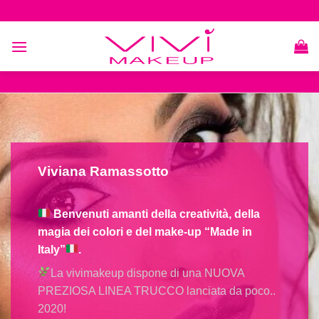
Skip
to
content
Viviana Ramassotto
Benvenuti amanti della creatività, della
magia dei colori e del make-up “Made in
Italy”
.
La vivimakeup dispone di una NUOVA
PREZIOSA LINEA TRUCCO lanciata da poco..
2020!