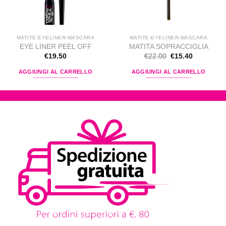
Aggiungi
Aggiungi
alla lista
alla lista
dei
dei
desideri
desideri
MATITE-EYELINER-MASCARA
MATITE-EYELINER-MASCARA
EYE LINER PEEL OFF
MATITA SOPRACCIGLIA
Il
Il
€
19.50
€
22.00
€
15.40
prezzo
prezzo
originale
attuale
AGGIUNGI AL CARRELLO
AGGIUNGI AL CARRELLO
era:
è:
€22.00.
€15.40.