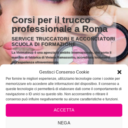
Corsi per il trucco
professionale a Roma
SERVICE TRUCCATORI E ACCONCIATORI
SCUOLA DI FORMAZIONE
La Vivimakeup è una agenzia di ambito internazionale, che porta il
marchio di fabbrica di Viviana Ramassotto, accreditata lookmaker
dall’esperienza ultraventennale
Gestisci Consenso Cookie
Per fornire le migliori esperienze, utilizziamo tecnologie come i cookie per
VAI ALLA LISTA DEI CORSI
SPECIALE SPOSA
memorizzare e/o accedere alle informazioni del dispositivo. Il consenso a
queste tecnologie ci permetterà di elaborare dati come il comportamento di
navigazione o ID unici su questo sito. Non acconsentire o ritirare il
consenso può influire negativamente su alcune caratteristiche e funzioni.
ACCETTA
NEGA