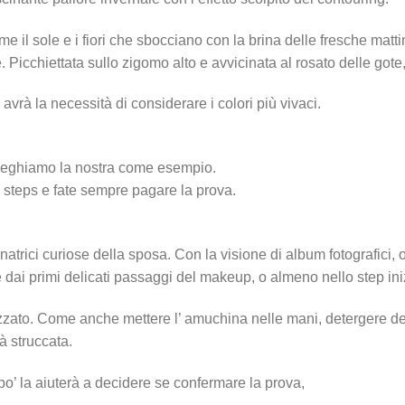
e il sole e i fiori che sbocciano con la brina delle fresche matti
le. Picchiettata sullo zigomo alto e avvicinata al rosato delle got
o avrà la necessità di considerare i colori più vivaci.
alleghiamo la nostra come esempio.
ari steps e fate sempre pagare la prova.
natrici curiose della sposa. Con la visione di album fotografici,
e dai primi delicati passaggi del makeup, o almeno nello step ini
ato. Come anche mettere l’ amuchina nelle mani, detergere del
à struccata.
po’ la aiuterà a decidere se confermare la prova,