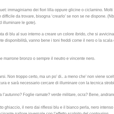
t: immaginiamo dei fiori lilla oppure glicine o ciclamino. Molti t
difficile da trovare, bisogna ‘crearlo’ se non se ne dispone. (N
d illuminare le gote).
a di blu al suo interno a creare un colore ibrido, che si avvicina
disponibilità, vanno bene i toni freddi come il nero o la scala 
ome marrone bronzo o sempre il neutro e vincente nero.
i. Non troppo certo, ma un po’ di.. a meno che’ non viene scel
ura e sarà necessario cercare di illuminare con la tecnica strobi
corda l’autunno? Foglie ramate? verde militare, ocra? Bene, and
to ghiaccio, il nero dai riflessi blu e il bianco perla, nero intens
inante pallore invernale con l’effetto scolpito del contouring.