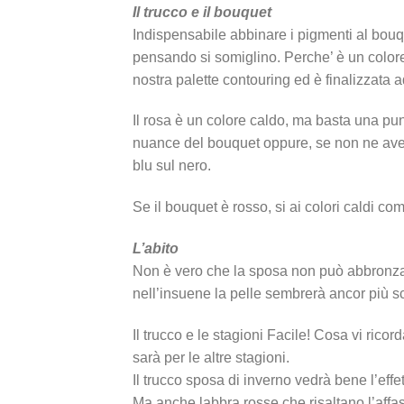
Il trucco e il bouquet
Indispensabile abbinare i pigmenti al bouque
pensando si somiglino. Perche’ è un colore 
nostra palette contouring ed è finalizzata a
Il rosa è un colore caldo, ma basta una punt
nuance del bouquet oppure, se non ne avete 
blu sul nero.
Se il bouquet è rosso, si ai colori caldi c
L’abito
Non è vero che la sposa non può abbronzars
nell’insuene la pelle sembrerà ancor più sc
Il trucco e le stagioni Facile! Cosa vi ri
sarà per le altre stagioni.
Il trucco sposa di inverno vedrà bene l’effet
Ma anche labbra rosse che risaltano l’affasc