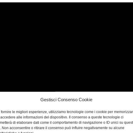
Gestisci Consenso Cookie
 fornire le migliori esperienze, utilizziamo tecnologie come i cookie per memorizza
 accedere alle informazioni del dispositivo. Il consenso a queste tecnologie ci
metterà di elaborare dati come il comportamento di navigazione o ID unici su ques
o. Non acconsentire o ritirare il consenso può influire negativamente su alcune