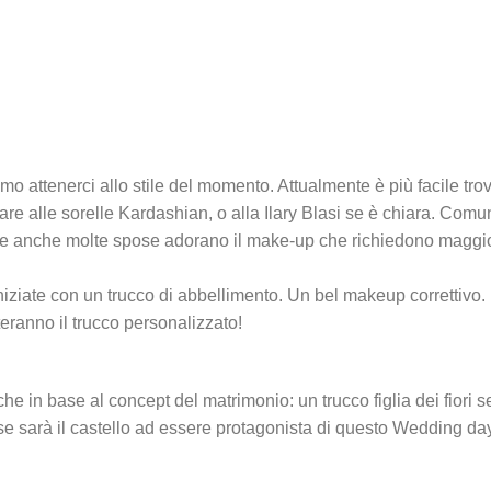
o attenerci allo stile del momento. Attualmente è più facile tr
are alle sorelle Kardashian, o alla Ilary Blasi se è chiara. Comun
ome anche molte spose adorano il make-up che richiedono maggio
iziate con un trucco di abbellimento. Un bel makeup correttivo. F
uteranno il trucco personalizzato!
e in base al concept del matrimonio: un trucco figlia dei fiori s
, se sarà il castello ad essere protagonista di questo Wedding da