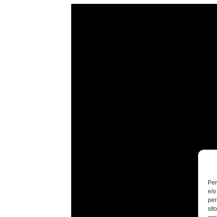
Per
e/o
per
sit