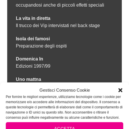
occupandosi anche di piccoli effetti speciali
La vita in diretta
Il trucco dei Vip intervistati nel back stage
Isola dei famosi
Preparazione degli ospiti
Domenica In
Edizioni 1997/99
Uno mattna
Il trucco e le acconciature delle spose per un
Gestisci Consenso Cookie
fashion show
Per fornire le migliori esperienze, utilizziamo tecnologie come i cookie per
memorizzare e/o accedere alle informazioni del dispositivo. Il consenso a
Il concerto in Vaticano del 1198
queste tecnologie ci permetterà di elaborare dati come il comportamento di
navigazione o ID unici su questo sito. Non acconsentire o ritirare il
consenso può influire negativamente su alcune caratteristiche e funzioni.
Quando il sole va in America
Truccatrice personale della presentatrice Anna
ACCETTA