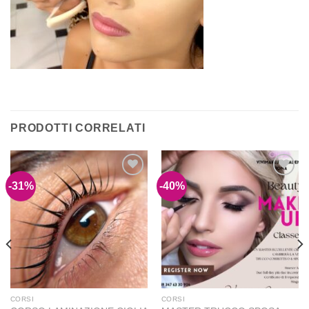
PRODOTTI CORRELATI
-31%
-40%
Aggiungi
Aggiungi
alla lista
alla lista
dei
dei
desideri
desideri
CORSI
CORSI