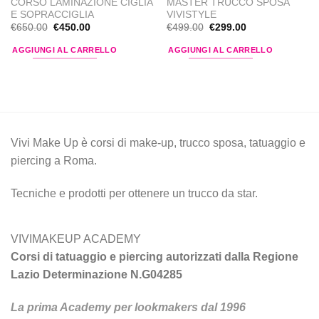
CORSO LAMINAZIONE CIGLIA
MASTER TRUCCO SPOSA
E SOPRACCIGLIA
VIVISTYLE
Il
Il
Il
Il
€
650.00
€
450.00
€
499.00
€
299.00
prezzo
prezzo
prezzo
prezzo
originale
attuale
originale
attuale
AGGIUNGI AL CARRELLO
AGGIUNGI AL CARRELLO
era:
è:
era:
è:
€650.00.
€450.00.
€499.00.
€299.00.
Vivi Make Up è corsi di make-up, trucco sposa, tatuaggio e
piercing a Roma.
Tecniche e prodotti per ottenere un trucco da star.
VIVIMAKEUP ACADEMY
Corsi di tatuaggio e piercing autorizzati dalla Regione
Lazio Determinazione N.G04285
La prima Academy per lookmakers dal 1996