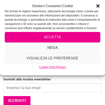
VIVIMAKEUP ACADEMY
Gestisci Consenso Cookie
Corsi di tatuaggio e piercing autorizzati dalla Regione
Per fornire le migliori esperienze, utilizziamo tecnologie come i cookie per
Lazio Determinazione N.G04285
memorizzare e/o accedere alle informazioni del dispositivo. Il consenso a
queste tecnologie ci permetterà di elaborare dati come il comportamento di
navigazione o ID unici su questo sito. Non acconsentire o ritirare il
La prima Academy per lookmakers dal 1996
consenso può influire negativamente su alcune caratteristiche e funzioni.
ACCETTA
NEGA
VISUALIZZA LE PREFERENZE
Cookie Policy
Privacy
Iscriviti alla nostra newsletter