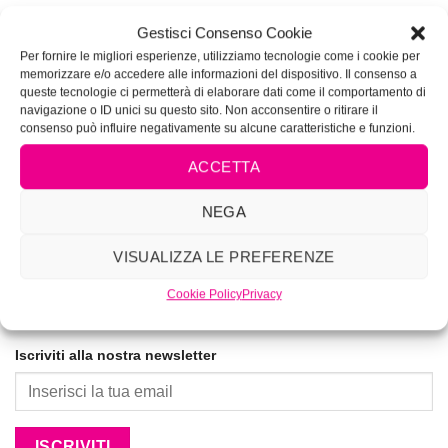
VIVIMAKEUP ACADEMY
Gestisci Consenso Cookie
Corsi di tatuaggio e piercing autorizzati dalla Regione
Per fornire le migliori esperienze, utilizziamo tecnologie come i cookie per
memorizzare e/o accedere alle informazioni del dispositivo. Il consenso a
Lazio Determinazione N.G04285
queste tecnologie ci permetterà di elaborare dati come il comportamento di
navigazione o ID unici su questo sito. Non acconsentire o ritirare il
La prima Academy per lookmakers dal 1996
consenso può influire negativamente su alcune caratteristiche e funzioni.
ACCETTA
NEGA
VISUALIZZA LE PREFERENZE
Cookie Policy
Privacy
Iscriviti alla nostra newsletter