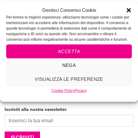
VIVIMAKEUP ACADEMY
Gestisci Consenso Cookie
Corsi di tatuaggio e piercing autorizzati dalla Regione
Per fornire le migliori esperienze, utilizziamo tecnologie come i cookie per
memorizzare e/o accedere alle informazioni del dispositivo. Il consenso a
Lazio Determinazione N.G04285
queste tecnologie ci permetterà di elaborare dati come il comportamento di
navigazione o ID unici su questo sito. Non acconsentire o ritirare il
La prima Academy per lookmakers dal 1996
consenso può influire negativamente su alcune caratteristiche e funzioni.
ACCETTA
NEGA
VISUALIZZA LE PREFERENZE
Cookie Policy
Privacy
Iscriviti alla nostra newsletter