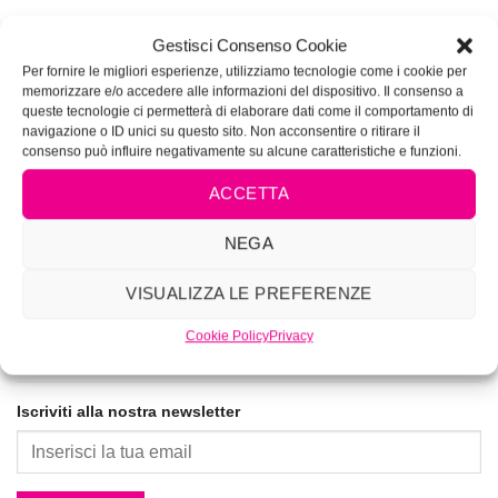
Gestisci Consenso Cookie
VIVIMAKEUP ACADEMY
Per fornire le migliori esperienze, utilizziamo tecnologie come i cookie per
Corsi di tatuaggio e piercing autorizzati dalla Regione
memorizzare e/o accedere alle informazioni del dispositivo. Il consenso a
Lazio Determinazione N.G04285
queste tecnologie ci permetterà di elaborare dati come il comportamento di
navigazione o ID unici su questo sito. Non acconsentire o ritirare il
La prima Academy per lookmakers dal 1996
consenso può influire negativamente su alcune caratteristiche e funzioni.
ACCETTA
NEGA
VISUALIZZA LE PREFERENZE
Cookie Policy
Privacy
Iscriviti alla nostra newsletter