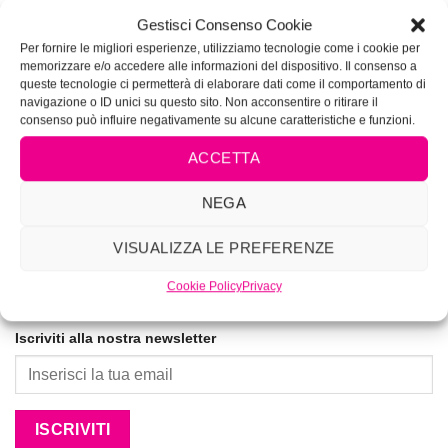
VIVIMAKEUP ACADEMY
Gestisci Consenso Cookie
Corsi di tatuaggio e piercing autorizzati dalla Regione
Per fornire le migliori esperienze, utilizziamo tecnologie come i cookie per
Lazio Determinazione N.G04285
memorizzare e/o accedere alle informazioni del dispositivo. Il consenso a
queste tecnologie ci permetterà di elaborare dati come il comportamento di
navigazione o ID unici su questo sito. Non acconsentire o ritirare il
La prima Academy per lookmakers dal 1996
consenso può influire negativamente su alcune caratteristiche e funzioni.
ACCETTA
NEGA
VISUALIZZA LE PREFERENZE
Cookie Policy
Privacy
Iscriviti alla nostra newsletter