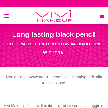
Skip
to
content
Long lasting black pencil
HOME
/
PRODOTTI TAGGATI “LONG LASTING BLACK PENCIL”
FILTRA
Non è stato trovato nessun prodotto che corrisponde alla
tua selezione.
Vivi Make Up è corsi di make-up, trucco sposa, tatuaggio e