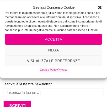
VIVIMAKEUP ACADEMY
Gestisci Consenso Cookie
Corsi di tatuaggio e piercing autorizzati dalla Regione
Per fornire le migliori esperienze, utilizziamo tecnologie come i cookie per
Lazio Determinazione N.G04285
memorizzare e/o accedere alle informazioni del dispositivo. Il consenso a
queste tecnologie ci permetterà di elaborare dati come il comportamento di
navigazione o ID unici su questo sito. Non acconsentire o ritirare il
La prima Academy per lookmakers dal 1996
consenso può influire negativamente su alcune caratteristiche e funzioni.
ACCETTA
NEGA
VISUALIZZA LE PREFERENZE
Cookie Policy
Privacy
Iscriviti alla nostra newsletter