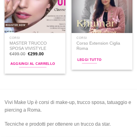
alla lista
alla lista
dei
dei
desideri
desideri
CORSI
CORSI
MASTER TRUCCO
Corso Extension Ciglia
SPOSA VIVISTYLE
Roma
Il
Il
€
499.00
€
299.00
prezzo
prezzo
LEGGI TUTTO
originale
attuale
AGGIUNGI AL CARRELLO
era:
è:
€499.00.
€299.00.
Vivi Make Up è corsi di make-up, trucco sposa, tatuaggio e
piercing a Roma.
Tecniche e prodotti per ottenere un trucco da star.