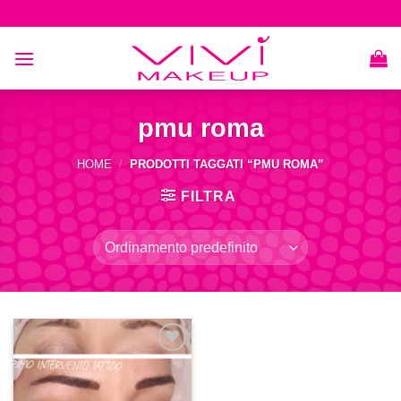
Skip
to
content
pmu roma
HOME
/
PRODOTTI TAGGATI “PMU ROMA”
FILTRA
Aggiungi