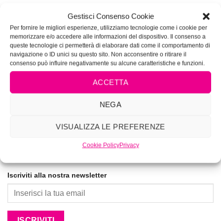
VIVIMAKEUP ACADEMY
Gestisci Consenso Cookie
Corsi di tatuaggio e piercing autorizzati dalla Regione
Per fornire le migliori esperienze, utilizziamo tecnologie come i cookie per
memorizzare e/o accedere alle informazioni del dispositivo. Il consenso a
Lazio Determinazione N.G04285
queste tecnologie ci permetterà di elaborare dati come il comportamento di
navigazione o ID unici su questo sito. Non acconsentire o ritirare il
La prima Academy per lookmakers dal 1996
consenso può influire negativamente su alcune caratteristiche e funzioni.
ACCETTA
NEGA
VISUALIZZA LE PREFERENZE
Cookie Policy
Privacy
Iscriviti alla nostra newsletter