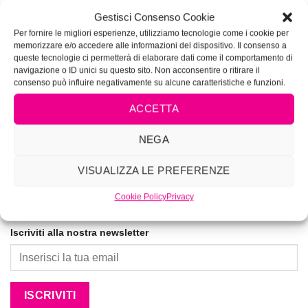
VIVIMAKEUP ACADEMY
Gestisci Consenso Cookie
Corsi di tatuaggio e piercing autorizzati dalla Regione
Per fornire le migliori esperienze, utilizziamo tecnologie come i cookie per
Lazio Determinazione N.G04285
memorizzare e/o accedere alle informazioni del dispositivo. Il consenso a
queste tecnologie ci permetterà di elaborare dati come il comportamento di
navigazione o ID unici su questo sito. Non acconsentire o ritirare il
La prima Academy per lookmakers dal 1996
consenso può influire negativamente su alcune caratteristiche e funzioni.
ACCETTA
NEGA
VISUALIZZA LE PREFERENZE
Cookie Policy
Privacy
Iscriviti alla nostra newsletter