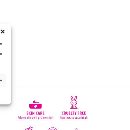
re
to
E