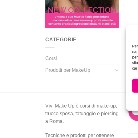
CATEGORIE
Per
e/o
per
Corsi
sit
car
Prodotti per MakeUp
Vivi Make Up è corsi di make-up,
trucco sposa, tatuaggio e piercing
a Roma.
Tecniche e prodotti per ottenere