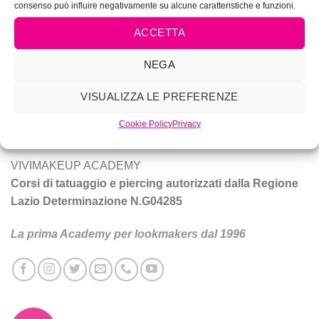
consenso può influire negativamente su alcune caratteristiche e funzioni.
ACCETTA
NEGA
Vivi Make Up è corsi di make-up, trucco sposa, tatuaggio e
piercing a Roma.
VISUALIZZA LE PREFERENZE
Tecniche e prodotti per ottenere un trucco da star.
Cookie Policy
Privacy
VIVIMAKEUP ACADEMY
Corsi di tatuaggio e piercing autorizzati dalla Regione
Lazio Determinazione N.G04285
La prima Academy per lookmakers dal 1996