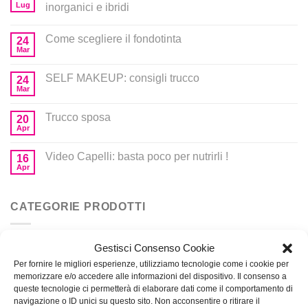
Lug
inorganici e ibridi
Come scegliere il fondotinta
24
Mar
SELF MAKEUP: consigli trucco
24
Mar
Trucco sposa
20
Apr
Video Capelli: basta poco per nutrirli !
16
Apr
CATEGORIE PRODOTTI
Gestisci Consenso Cookie
Corsi
Per fornire le migliori esperienze, utilizziamo tecnologie come i cookie per
Prodotti per MakeUp
memorizzare e/o accedere alle informazioni del dispositivo. Il consenso a
queste tecnologie ci permetterà di elaborare dati come il comportamento di
navigazione o ID unici su questo sito. Non acconsentire o ritirare il