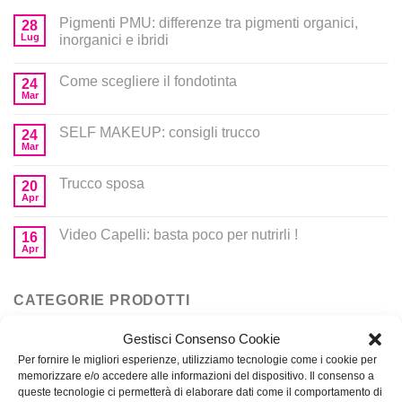
Pigmenti PMU: differenze tra pigmenti organici,
28
Lug
inorganici e ibridi
Come scegliere il fondotinta
24
Mar
SELF MAKEUP: consigli trucco
24
Mar
Trucco sposa
20
Apr
Video Capelli: basta poco per nutrirli !
16
Apr
CATEGORIE PRODOTTI
Gestisci Consenso Cookie
Corsi
Per fornire le migliori esperienze, utilizziamo tecnologie come i cookie per
memorizzare e/o accedere alle informazioni del dispositivo. Il consenso a
Prodotti per MakeUp
queste tecnologie ci permetterà di elaborare dati come il comportamento di