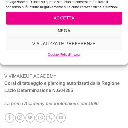
navigazione o ID unici su questo sito. Non acconsentire o ritirare il
consenso può influire negativamente su alcune caratteristiche e funzioni.
ACCETTA
NEGA
Vivi Make Up è corsi di make-up, trucco sposa, tatuaggio e
VISUALIZZA LE PREFERENZE
piercing a Roma.
Cookie Policy
Privacy
Tecniche e prodotti per ottenere un trucco da star.
VIVIMAKEUP ACADEMY
Corsi di tatuaggio e piercing autorizzati dalla Regione
Lazio Determinazione N.G04285
La prima Academy per lookmakers dal 1996