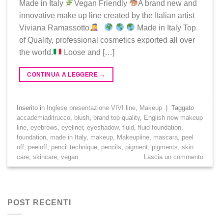
Made in Italy​
Vegan Friendly​
A brand new and
innovative make up line created by the Italian artist
Viviana Ramassotto​
Made in Italy Top
of Quality, professional cosmetics exported all over
the world.​
Loose and […]
CONTINUA A LEGGERE
→
Inserito in
Inglese presentazione VIVI line
,
Makeup
|
Taggato
accademiaditrucco
,
blush
,
brand top quality
,
English new makeup
line
,
eyebrows
,
eyeliner
,
eyeshadow
,
fluid
,
fluid foundation
,
foundation
,
made in Italy
,
makeup
,
Makeupline
,
mascara
,
peel
off
,
peeloff
,
pencil technique
,
pencils
,
pigment
,
pigments
,
skin
care
,
skincare
,
vegan
Lascia un commento
POST RECENTI