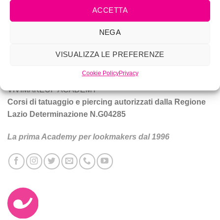
ACCETTA
Vivi Make Up è corsi di make-up, trucco sposa, tatuaggio e
NEGA
piercing a Roma.
VISUALIZZA LE PREFERENZE
Tecniche e prodotti per ottenere un trucco da star.
Cookie Policy
Privacy
VIVIMAKEUP ACADEMY
Corsi di tatuaggio e piercing autorizzati dalla Regione
Lazio Determinazione N.G04285
La prima Academy per lookmakers dal 1996