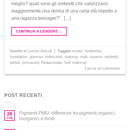
meglio? quali sono gli ombretti che valorizzano
maggiormente una donna di una certa età rispetto a
una ragazza teenager?” […]
CONTINUA A LEGGERE
→
Inserito in
Lezioni Articoli
|
Taggato
estate
,
fondotinta
,
foundation
,
glamour
,
iridescenti
,
makeup
,
matt
,
nounce
,
ombretti
,
perlati
,
primavera
,
Redazionale
,
Self make-up
Lascia un commento
POST RECENTI
Pigmenti PMU: differenze tra pigmenti organici,
28
Lug
inorganici e ibridi