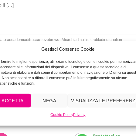
 il […]
gato
accademiaditrucco
,
eyebrows
,
Microblading
,
microblading cagliari
,
adingcagliari
,
microbladingdubai
,
microbladingibiza
,
microbladingmiami
,
Gestisci Consenso Cookie
emipermanente
,
Vivianaramassotto
,
Vivimakeupacademy
Lascia un comment
 fornire le migliori esperienze, utilizziamo tecnologie come i cookie per memorizza
 accedere alle informazioni del dispositivo. Il consenso a queste tecnologie ci
metterà di elaborare dati come il comportamento di navigazione o ID unici su ques
o. Non acconsentire o ritirare il consenso può influire negativamente su alcune
atteristiche e funzioni.
ACCETTA
NEGA
VISUALIZZA LE PREFERENZ
Cookie Policy
Privacy