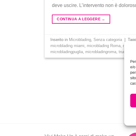
deve uscire. L’intervento non è doloroso
CONTINUA A LEGGERE
→
Inserito in
Microblading
,
Senza categoria
|
Tag
microblading miami
,
microblading Roma
,
microbl
microbladingpuglia
,
microbladingroma
,
trucco S
Per
e/o
per
sit
car