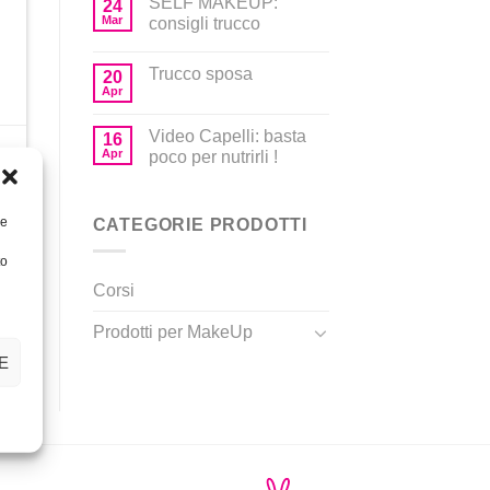
SELF MAKEUP:
24
Mar
consigli trucco
Trucco sposa
20
Apr
Video Capelli: basta
16
Apr
poco per nutrirli !
o
re
CATEGORIE PRODOTTI
to
Corsi
Prodotti per MakeUp
E