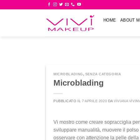
Skip
to
content
HOME
ABOUT M
MICROBLADING
,
SENZA CATEGORIA
Microblading
PUBBLICATO IL
7 APRILE 2020
DA
VIVIANA VIVI
Vi mostro come creare sopracciglia pe
sviluppare manualità, muovere il polso
osservare con attenzione la pelle della c