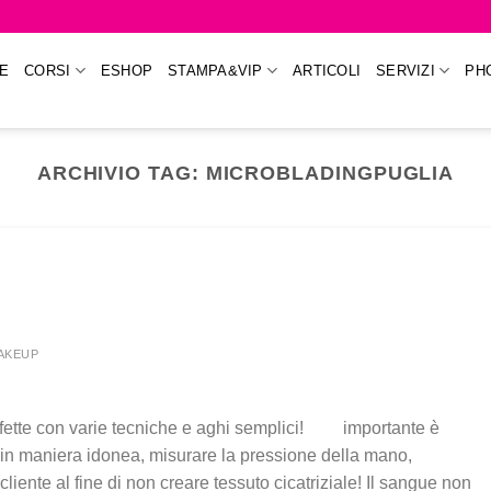
E
CORSI
ESHOP
STAMPA&VIP
ARTICOLI
SERVIZI
PH
ARCHIVIO TAG:
MICROBLADINGPUGLIA
MAKEUP
rfette con varie tecniche e aghi semplici! importante è
 in maniera idonea, misurare la pressione della mano,
liente al fine di non creare tessuto cicatriziale! Il sangue non