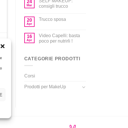
SELF MAKEUP:
24
Mar
consigli trucco
Trucco sposa
20
Apr
Video Capelli: basta
16
Apr
poco per nutrirli !
o
re
CATEGORIE PRODOTTI
to
Corsi
Prodotti per MakeUp
E