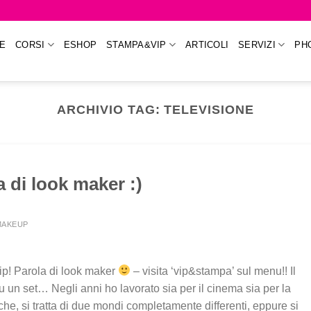
E
CORSI
ESHOP
STAMPA&VIP
ARTICOLI
SERVIZI
PH
ARCHIVIO TAG:
TELEVISIONE
a di look maker :)
IMAKEUP
Vip! Parola di look maker
– visita ‘vip&stampa’ sul menu!! Il
u un set… Negli anni ho lavorato sia per il cinema sia per la
che, si tratta di due mondi completamente differenti, eppure si