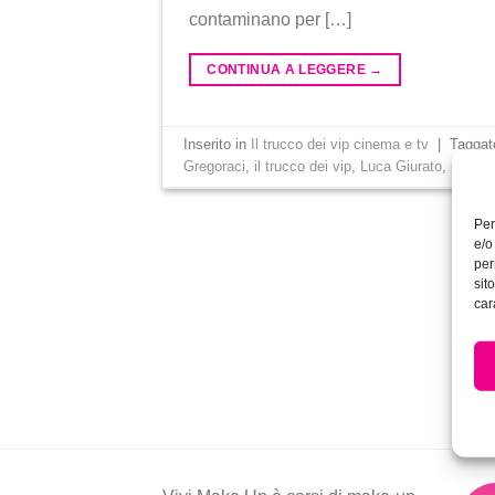
contaminano per […]
CONTINUA A LEGGERE
→
Inserito in
Il trucco dei vip cinema e tv
|
Tagga
Gregoraci
,
il trucco dei vip
,
Luca Giurato
,
makeu
Per
e/o
per
sit
car