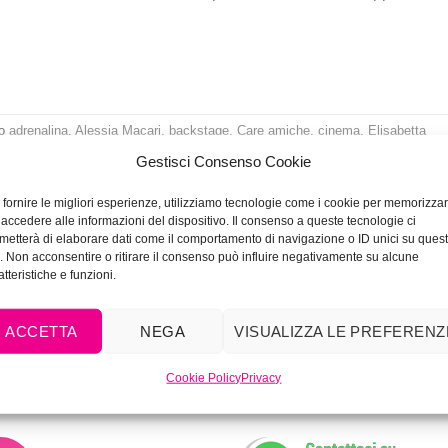
to
adrenalina
,
Alessia Macari
,
backstage
,
Care amiche
,
cinema
,
Elisabetta
p
,
Renato Balestra
,
televisione
,
Trucco
,
tv
,
vip
Lascia un comment
Gestisci Consenso Cookie
 fornire le migliori esperienze, utilizziamo tecnologie come i cookie per memorizza
 accedere alle informazioni del dispositivo. Il consenso a queste tecnologie ci
metterà di elaborare dati come il comportamento di navigazione o ID unici su ques
o. Non acconsentire o ritirare il consenso può influire negativamente su alcune
atteristiche e funzioni.
ACCETTA
NEGA
VISUALIZZA LE PREFERENZ
Cookie Policy
Privacy