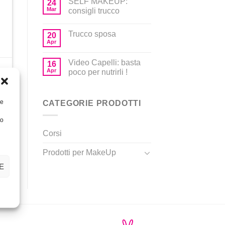
SELF MAKEUP:
24
Mar
consigli trucco
Trucco sposa
20
Apr
Video Capelli: basta
16
Apr
poco per nutrirli !
o
re
CATEGORIE PRODOTTI
to
Corsi
Prodotti per MakeUp
E