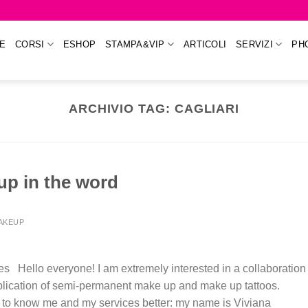
E
CORSI
ESHOP
STAMPA&VIP
ARTICOLI
SERVIZI
PH
ARCHIVIO TAG:
CAGLIARI
p in the word
MAKEUP
s Hello everyone! I am extremely interested in a collaboration
pplication of semi-permanent make up and make up tattoos.
et to know me and my services better: my name is Viviana