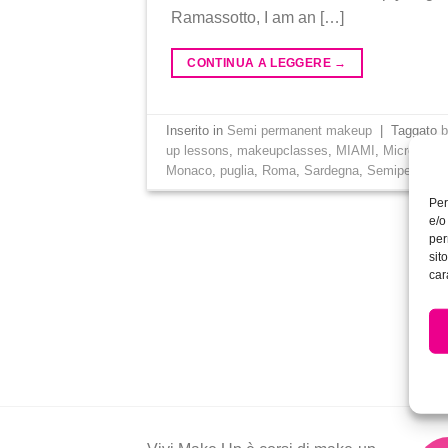
Ramassotto, I am an […]
CONTINUA A LEGGERE
→
Inserito in
Semi permanent makeup
|
Taggato
up lessons
,
makeupclasses
,
MIAMI
,
Microbladi
Monaco
,
puglia
,
Roma
,
Sardegna
,
Semipermane
Per
e/o
per
sit
car