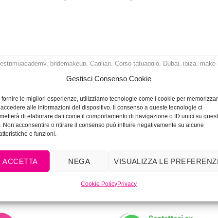
bestpmuacademy
,
bridemakeup
,
Cagliari
,
Corso tatuaggio
,
Dubai
,
ibiza
,
make-
ng
,
Microblading teacher
,
microbladingdubai
,
microbladingmiami
,
Milano
,
Gestisci Consenso Cookie
ntmakeup
Lascia un comment
 fornire le migliori esperienze, utilizziamo tecnologie come i cookie per memorizza
 accedere alle informazioni del dispositivo. Il consenso a queste tecnologie ci
metterà di elaborare dati come il comportamento di navigazione o ID unici su ques
o. Non acconsentire o ritirare il consenso può influire negativamente su alcune
atteristiche e funzioni.
ACCETTA
NEGA
VISUALIZZA LE PREFERENZ
Cookie Policy
Privacy