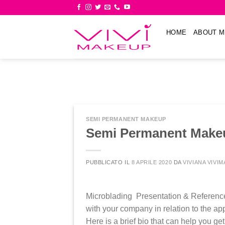
Skip
to
content
HOME
ABOUT M
SEMI PERMANENT MAKEUP
Semi Permanent Makeu
PUBBLICATO IL
8 APRILE 2020
DA
VIVIANA VIVI
Microblading Presentation & Reference
with your company in relation to the a
Here is a brief bio that can help you g