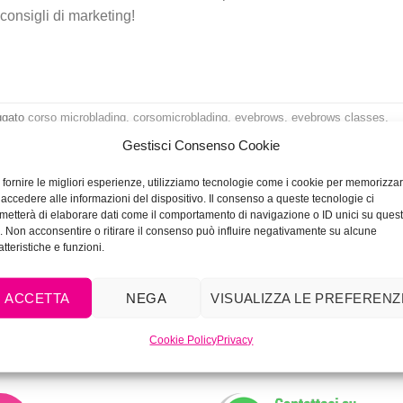
 consigli di marketing!
ggato
corso microblading
,
corsomicroblading
,
eyebrows
,
eyebrows classes
,
icroblading
,
scuoladitatuaggio
Lascia un comment
Gestisci Consenso Cookie
 fornire le migliori esperienze, utilizziamo tecnologie come i cookie per memorizza
 accedere alle informazioni del dispositivo. Il consenso a queste tecnologie ci
metterà di elaborare dati come il comportamento di navigazione o ID unici su ques
o. Non acconsentire o ritirare il consenso può influire negativamente su alcune
atteristiche e funzioni.
ACCETTA
NEGA
VISUALIZZA LE PREFERENZ
Cookie Policy
Privacy