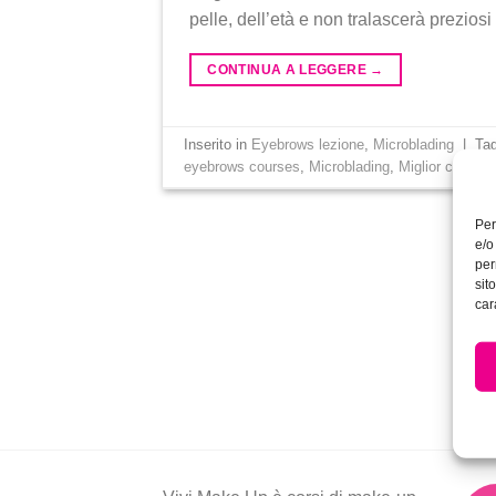
pelle, dell’età e non tralascerà preziosi
CONTINUA A LEGGERE
→
Inserito in
Eyebrows lezione
,
Microblading
|
Ta
eyebrows courses
,
Microblading
,
Miglior corso m
Per
e/o
per
sit
car