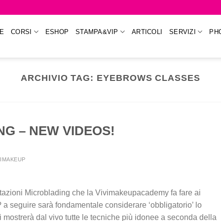
E
CORSI
ESHOP
STAMPA&VIP
ARTICOLI
SERVIZI
PH
ARCHIVIO TAG:
EYEBROWS CLASSES
G – NEW VIDEOS!
VIMAKEUP
azioni Microblading che la Vivimakeupacademy fa fare ai
o? a seguire sarà fondamentale considerare ‘obbligatorio’ lo
i mostrerà dal vivo tutte le tecniche più idonee a seconda della