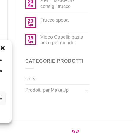
SELF MAKEUP:
24
Mar
consigli trucco
Trucco sposa
20
Apr
Video Capelli: basta
16
Apr
poco per nutrirli !
o
re
CATEGORIE PRODOTTI
to
Corsi
Prodotti per MakeUp
E