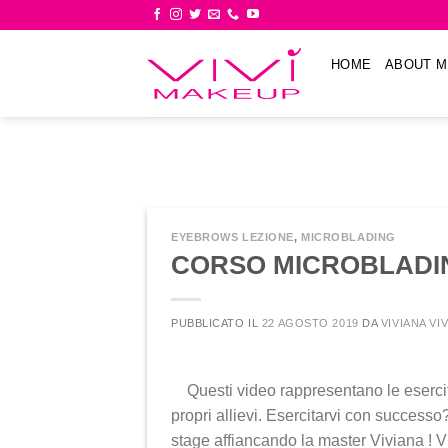
Skip
to
content
HOME
ABOUT M
EYEBROWS LEZIONE
,
MICROBLADING
CORSO MICROBLADIN
PUBBLICATO IL
22 AGOSTO 2019
DA
VIVIANA VI
Questi video rappresentano le esercit
propri allievi. Esercitarvi con success
stage affiancando la master Viviana ! V