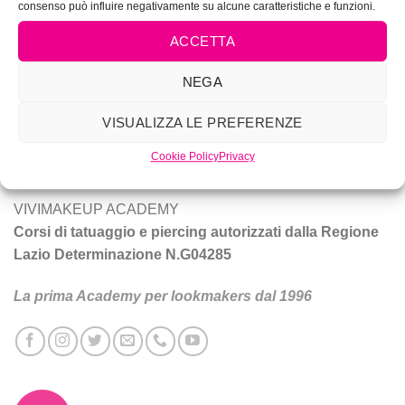
consenso può influire negativamente su alcune caratteristiche e funzioni.
ACCETTA
NEGA
Vivi Make Up è corsi di make-up, trucco sposa, tatuaggio e
piercing a Roma.
VISUALIZZA LE PREFERENZE
Tecniche e prodotti per ottenere un trucco da star.
Cookie Policy
Privacy
VIVIMAKEUP ACADEMY
Corsi di tatuaggio e piercing autorizzati dalla Regione
Lazio Determinazione N.G04285
La prima Academy per lookmakers dal 1996