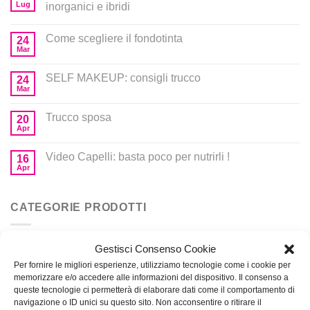
Lug
inorganici e ibridi
Come scegliere il fondotinta
24
Mar
SELF MAKEUP: consigli trucco
24
Mar
Trucco sposa
20
Apr
Video Capelli: basta poco per nutrirli !
16
Apr
CATEGORIE PRODOTTI
Gestisci Consenso Cookie
Corsi
Per fornire le migliori esperienze, utilizziamo tecnologie come i cookie per
Prodotti per MakeUp
memorizzare e/o accedere alle informazioni del dispositivo. Il consenso a
queste tecnologie ci permetterà di elaborare dati come il comportamento di
navigazione o ID unici su questo sito. Non acconsentire o ritirare il