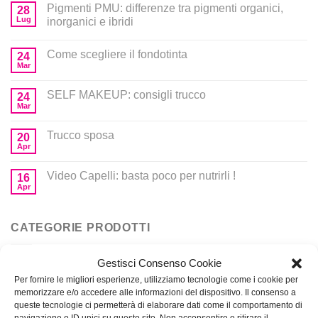
Pigmenti PMU: differenze tra pigmenti organici,
28
Lug
inorganici e ibridi
Come scegliere il fondotinta
24
Mar
SELF MAKEUP: consigli trucco
24
Mar
Trucco sposa
20
Apr
Video Capelli: basta poco per nutrirli !
16
Apr
CATEGORIE PRODOTTI
Gestisci Consenso Cookie
Corsi
Per fornire le migliori esperienze, utilizziamo tecnologie come i cookie per
memorizzare e/o accedere alle informazioni del dispositivo. Il consenso a
Prodotti per MakeUp
queste tecnologie ci permetterà di elaborare dati come il comportamento di
navigazione o ID unici su questo sito. Non acconsentire o ritirare il