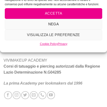
consenso può influire negativamente su alcune caratteristiche e funzioni.
ACCETTA
NEGA
Vivi Make Up è corsi di make-up, trucco sposa, tatuaggio e
piercing a Roma.
VISUALIZZA LE PREFERENZE
Cookie Policy
Privacy
Tecniche e prodotti per ottenere un trucco da star.
VIVIMAKEUP ACADEMY
Corsi di tatuaggio e piercing autorizzati dalla Regione
Lazio Determinazione N.G04285
La prima Academy per lookmakers dal 1996