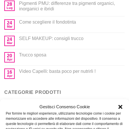
Pigmenti PMU: differenze tra pigmenti organici,
28
Lug
inorganici e ibridi
Come scegliere il fondotinta
24
Mar
SELF MAKEUP: consigli trucco
24
Mar
Trucco sposa
20
Apr
Video Capelli: basta poco per nutrirli !
16
Apr
CATEGORIE PRODOTTI
Gestisci Consenso Cookie
Corsi
Per fornire le migliori esperienze, utilizziamo tecnologie come i cookie per
memorizzare e/o accedere alle informazioni del dispositivo. Il consenso a
Prodotti per MakeUp
queste tecnologie ci permetterà di elaborare dati come il comportamento di
navigazione o ID unici su questo sito. Non acconsentire o ritirare il