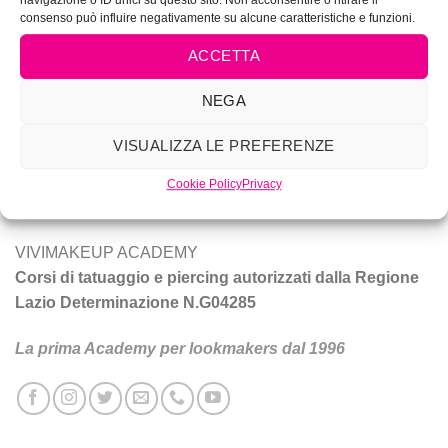
consenso può influire negativamente su alcune caratteristiche e funzioni.
ACCETTA
NEGA
Vivi Make Up è corsi di make-up, trucco sposa, tatuaggio e
piercing a Roma.
VISUALIZZA LE PREFERENZE
Cookie Policy
Privacy
Tecniche e prodotti per ottenere un trucco da star.
VIVIMAKEUP ACADEMY
Corsi di tatuaggio e piercing autorizzati dalla Regione
Lazio Determinazione N.G04285
La prima Academy per lookmakers dal 1996