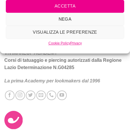
ACCETTA
Vivi Make Up è corsi di make-up, trucco sposa, tatuaggio e
NEGA
piercing a Roma.
VISUALIZZA LE PREFERENZE
Tecniche e prodotti per ottenere un trucco da star.
Cookie Policy
Privacy
VIVIMAKEUP ACADEMY
Corsi di tatuaggio e piercing autorizzati dalla Regione
Lazio Determinazione N.G04285
La prima Academy per lookmakers dal 1996