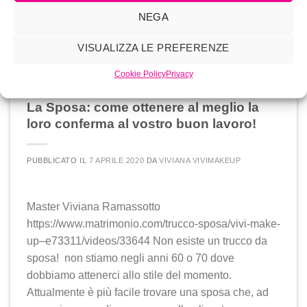
mascara
,
Matt mousse
,
nounce
,
ombretti
,
pigmenti
,
polveri
NEGA
libere
,
polverilibere
,
rossetti
,
skincare
,
tinta labbra
,
tintelabbra
,
vivimakeup
Lascia un commento
VISUALIZZA LE PREFERENZE
Cookie Policy
Privacy
SENZA CATEGORIA
,
TRUCCO SPOSA
La Sposa: come ottenere al meglio la
loro conferma al vostro buon lavoro!
PUBBLICATO IL
7 APRILE 2020
DA
VIVIANA VIVIMAKEUP
Master Viviana Ramassotto
https://www.matrimonio.com/trucco-sposa/vivi-make-
up–e73311/videos/33644 Non esiste un trucco da
sposa! non stiamo negli anni 60 o 70 dove
dobbiamo attenerci allo stile del momento.
Attualmente è più facile trovare una sposa che, ad