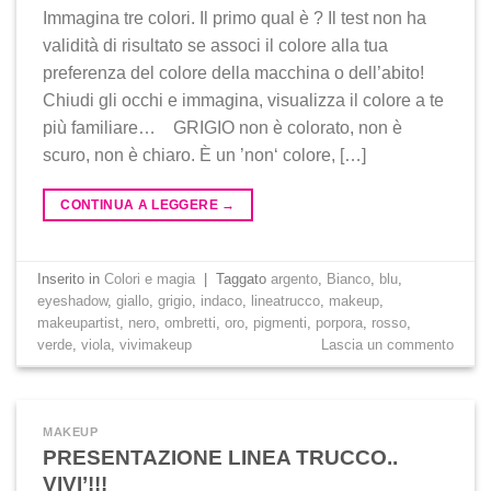
Immagina tre colori. Il primo qual è ? Il test non ha
validità di risultato se associ il colore alla tua
preferenza del colore della macchina o dell’abito!
Chiudi gli occhi e immagina, visualizza il colore a te
più familiare… GRIGIO non è colorato, non è
scuro, non è chiaro. È un ’non‘ colore, […]
CONTINUA A LEGGERE
→
Inserito in
Colori e magia
|
Taggato
argento
,
Bianco
,
blu
,
eyeshadow
,
giallo
,
grigio
,
indaco
,
lineatrucco
,
makeup
,
makeupartist
,
nero
,
ombretti
,
oro
,
pigmenti
,
porpora
,
rosso
,
verde
,
viola
,
vivimakeup
Lascia un commento
MAKEUP
PRESENTAZIONE LINEA TRUCCO..
VIVI’!!!