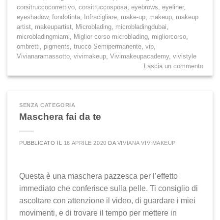
corsitruccocorrettivo
,
corsitruccosposa
,
eyebrows
,
eyeliner
,
eyeshadow
,
fondotinta
,
Infracigliare
,
make-up
,
makeup
,
makeup
artist
,
makeupartist
,
Microblading
,
microbladingdubai
,
microbladingmiami
,
Miglior corso microblading
,
migliorcorso
,
ombretti
,
pigments
,
trucco Semipermanente
,
vip
,
Vivianaramassotto
,
vivimakeup
,
Vivimakeupacademy
,
vivistyle
Lascia un commento
SENZA CATEGORIA
Maschera fai da te
PUBBLICATO IL
16 APRILE 2020
DA
VIVIANA VIVIMAKEUP
Questa è una maschera pazzesca per l’effetto
immediato che conferisce sulla pelle. Ti consiglio di
ascoltare con attenzione il video, di guardare i miei
movimenti, e di trovare il tempo per mettere in