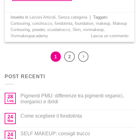
Inserito in
Lezioni Articoli
,
Senza categoria
|
Taggato
Contouring
,
corsitrucco
,
fondotinta
,
foundation
,
makeup
,
Makeup
Contouring
,
powder
,
scuolatrucco
,
Skin
,
vivimakeup
,
Vivimakeupacademy
Lascia un commento
1
2
POST RECENTI
Pigmenti PMU: differenze tra pigmenti organici,
28
Lug
inorganici e ibridi
Come scegliere il fondotinta
24
Mar
SELF MAKEUP: consigli trucco
24
Mar