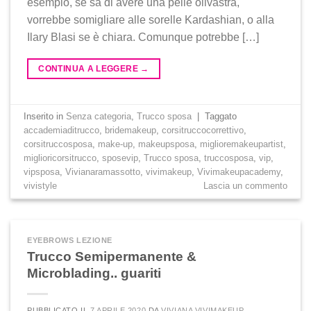
esempio, se sa di avere una pelle olivastra,
vorrebbe somigliare alle sorelle Kardashian, o alla
Ilary Blasi se è chiara. Comunque potrebbe […]
CONTINUA A LEGGERE
→
Inserito in
Senza categoria
,
Trucco sposa
|
Taggato
accademiaditrucco
,
bridemakeup
,
corsitruccocorrettivo
,
corsitruccosposa
,
make-up
,
makeupsposa
,
miglioremakeupartist
,
miglioricorsitrucco
,
sposevip
,
Trucco sposa
,
truccosposa
,
vip
,
vipsposa
,
Vivianaramassotto
,
vivimakeup
,
Vivimakeupacademy
,
vivistyle
Lascia un commento
EYEBROWS LEZIONE
Trucco Semipermanente &
Microblading.. guariti
PUBBLICATO IL
7 APRILE 2020
DA
VIVIANA VIVIMAKEUP