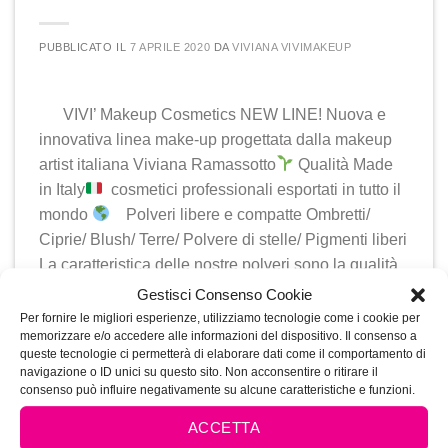
PUBBLICATO IL
7 APRILE 2020
DA
VIVIANA VIVIMAKEUP
VIVI’ Makeup Cosmetics NEW LINE! Nuova e
innovativa linea make-up progettata dalla makeup
artist italiana Viviana Ramassotto
Qualità Made
in Italy
cosmetici professionali esportati in tutto il
mondo
Polveri libere e compatte Ombretti/
Ciprie/ Blush/ Terre/ Polvere di stelle/ Pigmenti liberi
La caratteristica delle nostre polveri sono la qualità
delle […]
Gestisci Consenso Cookie
Per fornire le migliori esperienze, utilizziamo tecnologie come i cookie per
CONTINUA A LEGGERE
→
memorizzare e/o accedere alle informazioni del dispositivo. Il consenso a
queste tecnologie ci permetterà di elaborare dati come il comportamento di
navigazione o ID unici su questo sito. Non acconsentire o ritirare il
consenso può influire negativamente su alcune caratteristiche e funzioni.
Inserito in
Makeup
|
Taggato
accademiaditrucco
,
camouflage
,
corsitrucco
,
couperose
,
eyeshadow
,
fondo fluido
,
fondomatt
,
ACCETTA
fondotinta
,
Linea trucco
,
lipstick24h
,
made in Italy
,
Madeinitaly
,