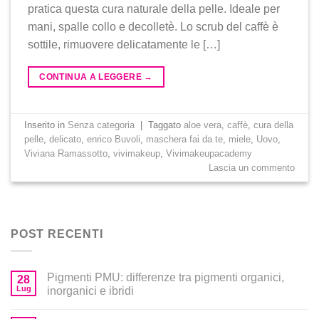
pratica questa cura naturale della pelle. Ideale per
mani, spalle collo e decolletè. Lo scrub del caffè è
sottile, rimuovere delicatamente le […]
CONTINUA A LEGGERE
→
Inserito in
Senza categoria
|
Taggato
aloe vera
,
caffè
,
cura della
pelle
,
delicato
,
enrico Buvoli
,
maschera fai da te
,
miele
,
Uovo
,
Viviana Ramassotto
,
vivimakeup
,
Vivimakeupacademy
Lascia un commento
POST RECENTI
Pigmenti PMU: differenze tra pigmenti organici,
28
Lug
inorganici e ibridi