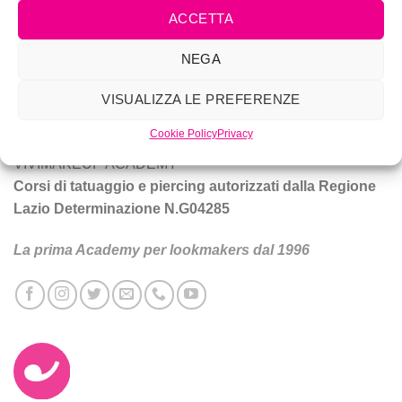
ACCETTA
Vivi Make Up è corsi di make-up, trucco sposa, tatuaggio e
NEGA
piercing a Roma.
VISUALIZZA LE PREFERENZE
Tecniche e prodotti per ottenere un trucco da star.
Cookie Policy
Privacy
VIVIMAKEUP ACADEMY
Corsi di tatuaggio e piercing autorizzati dalla Regione
Lazio Determinazione N.G04285
La prima Academy per lookmakers dal 1996