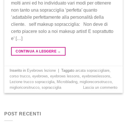
molti anni ed ho individuato vari modi per ottenere
non tanto una sopracciglia ‘perfetta’ quanto
‘adattabile perfettamente alla personalità della
cliente. self makeup sopracciglia: Non deve di
certo piacere solo a noi makeup artist! E soprattutto
e’ […]
CONTINUA A LEGGERE
→
Inserito in
Eyebrows lezione
|
Taggato
arcata sopraccigliare
,
corso trucco
,
eyebrows
,
eyebrows lessons
,
eyebrowslessons
,
Lezione trucco sopracciglia
,
Microblading
,
migliorecorsotrucco
,
miglioricorsitrucco
,
sopracciglia
Lascia un commento
POST RECENTI