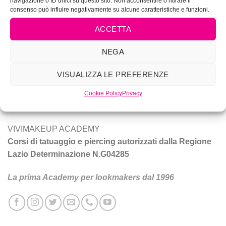
navigazione o ID unici su questo sito. Non acconsentire o ritirare il
consenso può influire negativamente su alcune caratteristiche e funzioni.
ACCETTA
NEGA
Vivi Make Up è corsi di make-up, trucco sposa, tatuaggio e
piercing a Roma.
VISUALIZZA LE PREFERENZE
Cookie Policy
Privacy
Tecniche e prodotti per ottenere un trucco da star.
VIVIMAKEUP ACADEMY
Corsi di tatuaggio e piercing autorizzati dalla Regione
Lazio Determinazione N.G04285
La prima Academy per lookmakers dal 1996