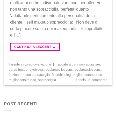
molti anni ed ho individuato vari modi per ottenere
non tanto una sopracciglia ‘perfetta’ quanto
‘adattabile perfettamente alla personalità della
cliente. self makeup sopracciglia: Non deve di
certo piacere solo a noi makeup artist! E soprattutto
e’ […]
CONTINUA A LEGGERE
→
Inserito in
Eyebrows lezione
|
Taggato
arcata sopraccigliare
,
corso trucco
,
eyebrows
,
eyebrows lessons
,
eyebrowslessons
,
Lezione trucco sopracciglia
,
Microblading
,
migliorecorsotrucco
,
miglioricorsitrucco
,
sopracciglia
Lascia un commento
POST RECENTI