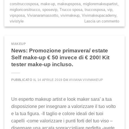
corsitruccosposa
,
make-up
,
makeupsposa
,
miglioremakeupartist
,
miglioricorsitrucco
,
sposevip
,
Trucco sposa
,
truccosposa
,
vip
,
vipsposa
,
Vivianaramassotto
,
vivimakeup
,
Vivimakeupacademy
,
vivistyle
Lascia un commento
MAKEUP
News: Promozione primavera/ estate
Self make-up € 50 invece di € 200! Kit
tester make-up incluso.
PUBBLICATO IL
14 APRILE 2019
DA
VIVIANA VIVIMAKEUP
Un esperto makeup artist e look maker sara’ a tua
disposizione per insegnare a valorizzare il tuo volto
e la tua figura. -Il taglio e colore ideali dei tuoi
capelli -come valorizzare i punti forti del tuo viso –
disegnare una arcata sopraccigliare perfetta -avete