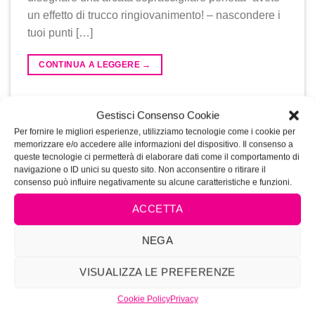
un effetto di trucco ringiovanimento! – nascondere i
tuoi punti […]
CONTINUA A LEGGERE
→
Inserito in
Makeup
|
Taggato
accademiaditrucco
,
arcata
Gestisci Consenso Cookie
sopraccigliare
,
bridemakeup
,
corsitrucco
,
corsitruccocorrettivo
,
Per fornire le migliori esperienze, utilizziamo tecnologie come i cookie per
corsitruccosposa
,
corso trucco
,
corsotatuaggiolabbra
,
eyebrows
,
memorizzare e/o accedere alle informazioni del dispositivo. Il consenso a
eyeliner
,
eyeshadow
,
fondotinta
,
foundation
,
labbra
,
lip tattoo
queste tecnologie ci permetterà di elaborare dati come il comportamento di
courses
,
make-up
,
makeup
,
makeupartist
,
makeupsposa
,
navigazione o ID unici su questo sito. Non acconsentire o ritirare il
consenso può influire negativamente su alcune caratteristiche e funzioni.
Microblading
,
microbladingdubai
,
miglioricorsitrucco
,
ombretti
,
pigmenti
,
Selfmakeup
,
skincare
,
trucco roma
,
trucco
ACCETTA
Semipermanente
,
Truccopermanente
,
valorizzare se stesse
,
Vivianaramassotto
,
vivimakeup
,
Vivimakeupacademy
,
vivistyle
Lascia un commento
NEGA
VISUALIZZA LE PREFERENZE
Cookie Policy
Privacy
POST RECENTI