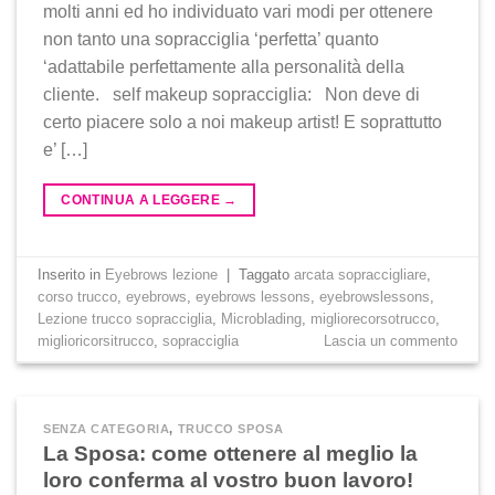
molti anni ed ho individuato vari modi per ottenere
non tanto una sopracciglia ‘perfetta’ quanto
‘adattabile perfettamente alla personalità della
cliente. self makeup sopracciglia: Non deve di
certo piacere solo a noi makeup artist! E soprattutto
e’ […]
CONTINUA A LEGGERE
→
Inserito in
Eyebrows lezione
|
Taggato
arcata sopraccigliare
,
corso trucco
,
eyebrows
,
eyebrows lessons
,
eyebrowslessons
,
Lezione trucco sopracciglia
,
Microblading
,
migliorecorsotrucco
,
miglioricorsitrucco
,
sopracciglia
Lascia un commento
SENZA CATEGORIA
,
TRUCCO SPOSA
La Sposa: come ottenere al meglio la
loro conferma al vostro buon lavoro!