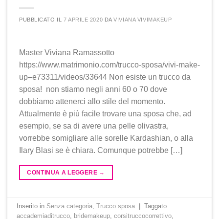
PUBBLICATO IL
7 APRILE 2020
DA
VIVIANA VIVIMAKEUP
Master Viviana Ramassotto
https://www.matrimonio.com/trucco-sposa/vivi-make-
up–e73311/videos/33644 Non esiste un trucco da
sposa! non stiamo negli anni 60 o 70 dove
dobbiamo attenerci allo stile del momento.
Attualmente è più facile trovare una sposa che, ad
esempio, se sa di avere una pelle olivastra,
vorrebbe somigliare alle sorelle Kardashian, o alla
Ilary Blasi se è chiara. Comunque potrebbe […]
CONTINUA A LEGGERE
→
Inserito in
Senza categoria
,
Trucco sposa
|
Taggato
accademiaditrucco
,
bridemakeup
,
corsitruccocorrettivo
,