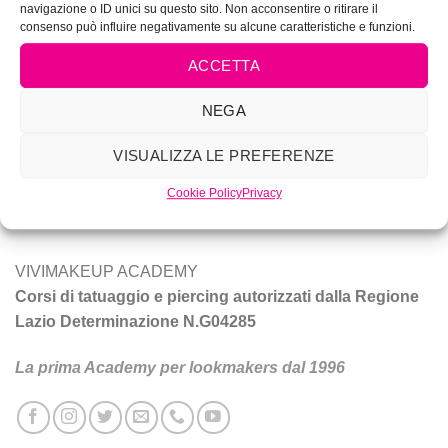
navigazione o ID unici su questo sito. Non acconsentire o ritirare il
consenso può influire negativamente su alcune caratteristiche e funzioni.
ACCETTA
NEGA
Vivi Make Up è corsi di make-up, trucco sposa, tatuaggio e
VISUALIZZA LE PREFERENZE
piercing a Roma.
Cookie Policy
Privacy
Tecniche e prodotti per ottenere un trucco da star.
VIVIMAKEUP ACADEMY
Corsi di tatuaggio e piercing autorizzati dalla Regione
Lazio Determinazione N.G04285
La prima Academy per lookmakers dal 1996