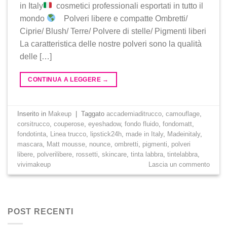
in Italy
cosmetici professionali esportati in tutto il
mondo
Polveri libere e compatte Ombretti/
Ciprie/ Blush/ Terre/ Polvere di stelle/ Pigmenti liberi
La caratteristica delle nostre polveri sono la qualità
delle […]
CONTINUA A LEGGERE
→
Inserito in
Makeup
|
Taggato
accademiaditrucco
,
camouflage
,
corsitrucco
,
couperose
,
eyeshadow
,
fondo fluido
,
fondomatt
,
fondotinta
,
Linea trucco
,
lipstick24h
,
made in Italy
,
Madeinitaly
,
mascara
,
Matt mousse
,
nounce
,
ombretti
,
pigmenti
,
polveri
libere
,
polverilibere
,
rossetti
,
skincare
,
tinta labbra
,
tintelabbra
,
vivimakeup
Lascia un commento
POST RECENTI