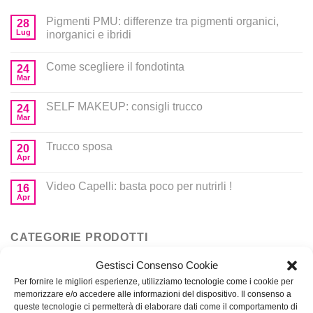
Pigmenti PMU: differenze tra pigmenti organici,
28
Lug
inorganici e ibridi
Come scegliere il fondotinta
24
Mar
SELF MAKEUP: consigli trucco
24
Mar
Trucco sposa
20
Apr
Video Capelli: basta poco per nutrirli !
16
Apr
CATEGORIE PRODOTTI
Gestisci Consenso Cookie
Corsi
Per fornire le migliori esperienze, utilizziamo tecnologie come i cookie per
memorizzare e/o accedere alle informazioni del dispositivo. Il consenso a
Prodotti per MakeUp
queste tecnologie ci permetterà di elaborare dati come il comportamento di