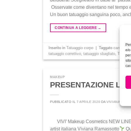
Osservate come diventano nel tempo e 
Un buon tatuaggio sanguina poco, anche
CONTINUA A LEGGERE
→
Per
Inserito in
Tatuaggio corpo
|
Taggato
camoufla
e/o
tatuaggio correttivo
,
tatuaggio sbagliato
,
Tessuto 
per
sit
car
MAKEUP
PRESENTAZIONE LINEA
PUBBLICATO IL
7 APRILE 2020
DA
VIVIANA VIVI
VIVI’ Makeup Cosmetics NEW LINE! Nu
artist italiana Viviana Ramassotto
Qua