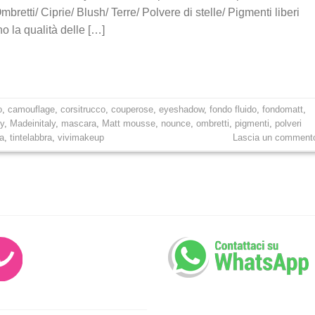
retti/ Ciprie/ Blush/ Terre/ Polvere di stelle/ Pigmenti liberi
no la qualità delle […]
o
,
camouflage
,
corsitrucco
,
couperose
,
eyeshadow
,
fondo fluido
,
fondomatt
,
ly
,
Madeinitaly
,
mascara
,
Matt mousse
,
nounce
,
ombretti
,
pigmenti
,
polveri
ra
,
tintelabbra
,
vivimakeup
Lascia un comment