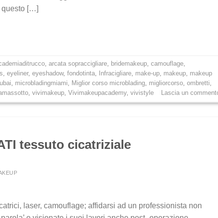
i questo […]
cademiaditrucco
,
arcata sopraccigliare
,
bridemakeup
,
camouflage
,
s
,
eyeliner
,
eyeshadow
,
fondotinta
,
Infracigliare
,
make-up
,
makeup
,
makeup
ubai
,
microbladingmiami
,
Miglior corso microblading
,
migliorcorso
,
ombretti
,
ramassotto
,
vivimakeup
,
Vivimakeupacademy
,
vivistyle
Lascia un comment
TI tessuto cicatriziale
MAKEUP
catrici, laser, camouflage; affidarsi ad un professionista non
parola’ o visionate i suoi lavori anche post- operazione.