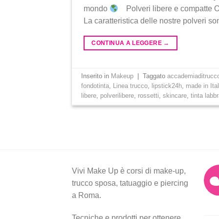
mondo
Polveri libere e compatte Omb
La caratteristica delle nostre polveri so
CONTINUA A LEGGERE
→
Inserito in
Makeup
|
Taggato
accademiaditrucc
fondotinta
,
Linea trucco
,
lipstick24h
,
made in Ita
libere
,
polverilibere
,
rossetti
,
skincare
,
tinta labb
Vivi Make Up è corsi di make-up,
trucco sposa, tatuaggio e piercing
a Roma.
Tecniche e prodotti per ottenere