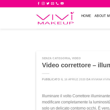
Skip
to
content
HOME
ABOUT M
SENZA CATEGORIA
,
VIDEO
Video correttore – ill
PUBBLICATO IL
16 APRILE 2020
DA
VIVIANA VIV
Illuminare il volto Correttore illuminan
modificare completamente la luminosità
solo un delicato contorno occhi. È vero,