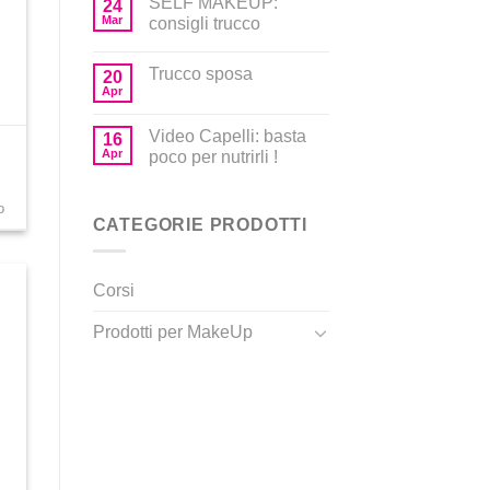
SELF MAKEUP:
24
Mar
consigli trucco
Trucco sposa
20
Apr
Video Capelli: basta
16
Apr
poco per nutrirli !
o
CATEGORIE PRODOTTI
Corsi
Prodotti per MakeUp