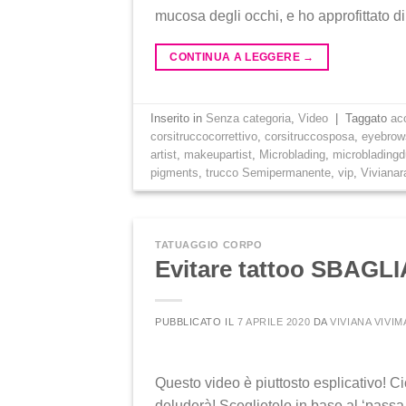
mucosa degli occhi, e ho approfittato d
CONTINUA A LEGGERE
→
Inserito in
Senza categoria
,
Video
|
Taggato
ac
corsitruccocorrettivo
,
corsitruccosposa
,
eyebrow
artist
,
makeupartist
,
Microblading
,
microbladingd
pigments
,
trucco Semipermanente
,
vip
,
Viviana
TATUAGGIO CORPO
Evitare tattoo SBAGLIA
PUBBLICATO IL
7 APRILE 2020
DA
VIVIANA VIVI
Questo video è piuttosto esplicativo! Ci
deluderà! Sceglietelo in base al ‘passa 