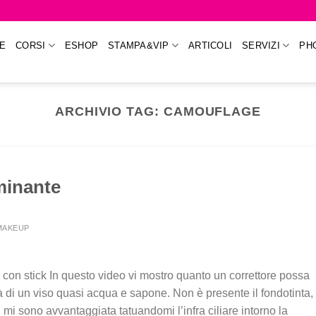
E
CORSI
ESHOP
STAMPA&VIP
ARTICOLI
SERVIZI
PH
ARCHIVIO TAG:
CAMOUFLAGE
uminante
IMAKEUP
te con stick In questo video vi mostro quanto un correttore possa
 di un viso quasi acqua e sapone. Non è presente il fondotinta,
 mi sono avvantaggiata tatuandomi l’infra ciliare intorno la