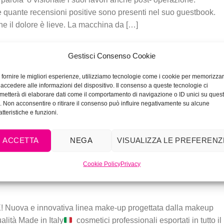
quante recensioni positive sono presenti nel suo guestbook.
 il dolore è lieve. La macchina da […]
Gestisci Consenso Cookie
 fornire le migliori esperienze, utilizziamo tecnologie come i cookie per memorizza
ge
,
correction tattoo
,
correctiontattoo
,
laser
,
Ricostruzione tatuaggi sbagliati
,
 accedere alle informazioni del dispositivo. Il consenso a queste tecnologie ci
cicatriziale
,
wrong tattoo
,
wrongtattoo
Lascia un comment
metterà di elaborare dati come il comportamento di navigazione o ID unici su ques
o. Non acconsentire o ritirare il consenso può influire negativamente su alcune
atteristiche e funzioni.
ACCETTA
NEGA
VISUALIZZA LE PREFERENZ
 TRUCCO.. VIVI’!!!
Cookie Policy
Privacy
MAKEUP
ova e innovativa linea make-up progettata dalla makeup
lità Made in Italy
cosmetici professionali esportati in tutto il