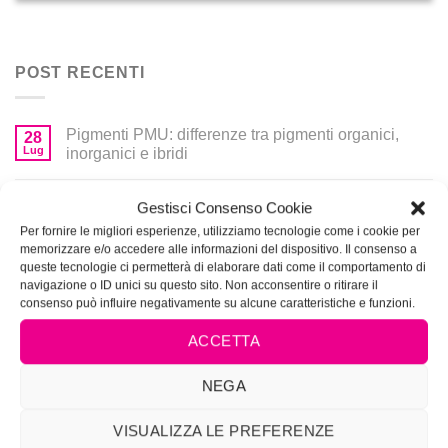
POST RECENTI
Pigmenti PMU: differenze tra pigmenti organici,
28
Lug
inorganici e ibridi
Come scegliere il fondotinta
24
Gestisci Consenso Cookie
Mar
Per fornire le migliori esperienze, utilizziamo tecnologie come i cookie per
memorizzare e/o accedere alle informazioni del dispositivo. Il consenso a
SELF MAKEUP: consigli trucco
24
queste tecnologie ci permetterà di elaborare dati come il comportamento di
Mar
navigazione o ID unici su questo sito. Non acconsentire o ritirare il
consenso può influire negativamente su alcune caratteristiche e funzioni.
Trucco sposa
20
Apr
ACCETTA
Video Capelli: basta poco per nutrirli !
16
NEGA
Apr
VISUALIZZA LE PREFERENZE
CATEGORIE PRODOTTI