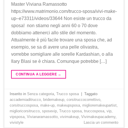
Master Viviana Ramassotto
https://www.matrimonio.com/trucco-sposa/vivi-make-
up–e73311/videos/33644 Non esiste un trucco da
sposa! non stiamo negli anni 60 o 70 dove
dobbiamo attenerci allo stile del momento.
Attualmente è più facile trovare una sposa che, ad
esempio, se sa di avere una pelle olivastra,
vorrebbe somigliare alle sorelle Kardashian, o alla
Ilary Blasi se è chiara. Comunque potrebbe […]
CONTINUA A LEGGERE
→
Inserito in
Senza categoria
,
Trucco sposa
|
Taggato
accademiaditrucco
,
bridemakeup
,
corsitruccocorrettivo
,
corsitruccosposa
,
make-up
,
makeupsposa
,
miglioremakeupartist
,
miglioricorsitrucco
,
sposevip
,
Trucco sposa
,
truccosposa
,
vip
,
vipsposa
,
Vivianaramassotto
,
vivimakeup
,
Vivimakeupacademy
,
vivistyle
Lascia un commento