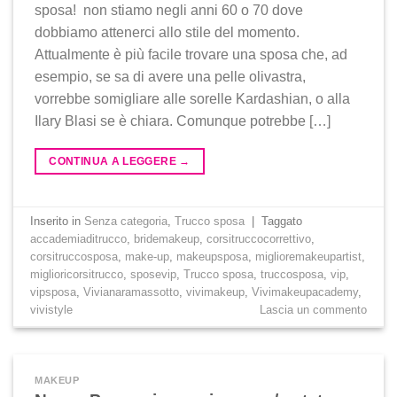
sposa! non stiamo negli anni 60 o 70 dove
dobbiamo attenerci allo stile del momento.
Attualmente è più facile trovare una sposa che, ad
esempio, se sa di avere una pelle olivastra,
vorrebbe somigliare alle sorelle Kardashian, o alla
Ilary Blasi se è chiara. Comunque potrebbe […]
CONTINUA A LEGGERE
→
Inserito in
Senza categoria
,
Trucco sposa
|
Taggato
accademiaditrucco
,
bridemakeup
,
corsitruccocorrettivo
,
corsitruccosposa
,
make-up
,
makeupsposa
,
miglioremakeupartist
,
miglioricorsitrucco
,
sposevip
,
Trucco sposa
,
truccosposa
,
vip
,
vipsposa
,
Vivianaramassotto
,
vivimakeup
,
Vivimakeupacademy
,
vivistyle
Lascia un commento
MAKEUP