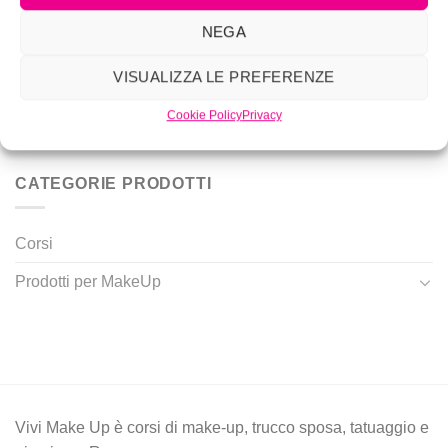
Mar
NEGA
Trucco sposa
20
Apr
VISUALIZZA LE PREFERENZE
Video Capelli: basta poco per nutrirli !
16
Cookie Policy
Privacy
Apr
CATEGORIE PRODOTTI
Corsi
Prodotti per MakeUp
Vivi Make Up è corsi di make-up, trucco sposa, tatuaggio e