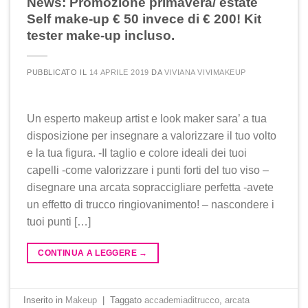
News: Promozione primavera/ estate
Self make-up € 50 invece di € 200! Kit
tester make-up incluso.
PUBBLICATO IL
14 APRILE 2019
DA
VIVIANA VIVIMAKEUP
Un esperto makeup artist e look maker sara’ a tua
disposizione per insegnare a valorizzare il tuo volto
e la tua figura. -Il taglio e colore ideali dei tuoi
capelli -come valorizzare i punti forti del tuo viso –
disegnare una arcata sopraccigliare perfetta -avete
un effetto di trucco ringiovanimento! – nascondere i
tuoi punti […]
CONTINUA A LEGGERE
→
Inserito in
Makeup
|
Taggato
accademiaditrucco
,
arcata