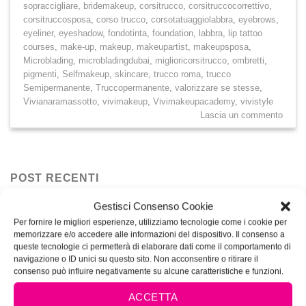
sopraccigliare
,
bridemakeup
,
corsitrucco
,
corsitruccocorrettivo
,
corsitruccosposa
,
corso trucco
,
corsotatuaggiolabbra
,
eyebrows
,
eyeliner
,
eyeshadow
,
fondotinta
,
foundation
,
labbra
,
lip tattoo
courses
,
make-up
,
makeup
,
makeupartist
,
makeupsposa
,
Microblading
,
microbladingdubai
,
miglioricorsitrucco
,
ombretti
,
pigmenti
,
Selfmakeup
,
skincare
,
trucco roma
,
trucco
Semipermanente
,
Truccopermanente
,
valorizzare se stesse
,
Vivianaramassotto
,
vivimakeup
,
Vivimakeupacademy
,
vivistyle
Lascia un commento
POST RECENTI
Gestisci Consenso Cookie
Pigmenti PMU: differenze tra pigmenti organici,
28
Per fornire le migliori esperienze, utilizziamo tecnologie come i cookie per
Lug
inorganici e ibridi
memorizzare e/o accedere alle informazioni del dispositivo. Il consenso a
queste tecnologie ci permetterà di elaborare dati come il comportamento di
navigazione o ID unici su questo sito. Non acconsentire o ritirare il
Come scegliere il fondotinta
24
consenso può influire negativamente su alcune caratteristiche e funzioni.
Mar
ACCETTA
SELF MAKEUP: consigli trucco
24