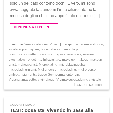
solo un delicato contorno occhi. È vero, mi sono
avvantaggiata tatuandomi l’infra ciliare intorno la
mucosa degli occhi, e ho approfittato di questo […]
CONTINUA A LEGGERE
→
Inserito in
Senza categoria
,
Video
|
Taggato
accademiaditrucco
,
arcata sopraccigliare
,
bridemakeup
,
camouflage
,
corsitruccocorrettivo
,
corsitruccosposa
,
eyebrows
,
eyeliner
,
eyeshadow
,
fondotinta
,
Infracigliare
,
make-up
,
makeup
,
makeup
artist
,
makeupartist
,
Microblading
,
microbladingdubai
,
microbladingmiami
,
Miglior corso microblading
,
migliorcorso
,
ombretti
,
pigments
,
trucco Semipermanente
,
vip
,
Vivianaramassotto
,
vivimakeup
,
Vivimakeupacademy
,
vivistyle
Lascia un commento
COLORI E MAGIA
TEST: cosa stai vivendo in base alla