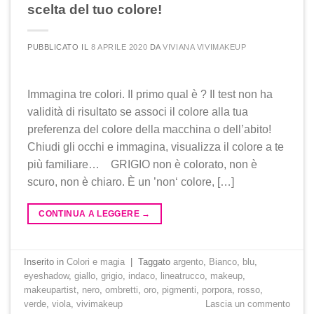
scelta del tuo colore!
PUBBLICATO IL
8 APRILE 2020
DA
VIVIANA VIVIMAKEUP
Immagina tre colori. Il primo qual è ? Il test non ha
validità di risultato se associ il colore alla tua
preferenza del colore della macchina o dell’abito!
Chiudi gli occhi e immagina, visualizza il colore a te
più familiare… GRIGIO non è colorato, non è
scuro, non è chiaro. È un ’non‘ colore, […]
CONTINUA A LEGGERE
→
Inserito in
Colori e magia
|
Taggato
argento
,
Bianco
,
blu
,
eyeshadow
,
giallo
,
grigio
,
indaco
,
lineatrucco
,
makeup
,
makeupartist
,
nero
,
ombretti
,
oro
,
pigmenti
,
porpora
,
rosso
,
verde
,
viola
,
vivimakeup
Lascia un commento