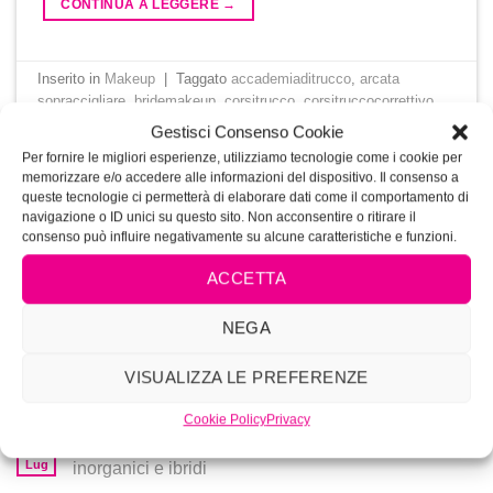
CONTINUA A LEGGERE
→
Inserito in
Makeup
|
Taggato
accademiaditrucco
,
arcata
sopraccigliare
,
bridemakeup
,
corsitrucco
,
corsitruccocorrettivo
,
corsitruccosposa
,
corso trucco
,
corsotatuaggiolabbra
,
eyebrows
,
Gestisci Consenso Cookie
eyeliner
,
eyeshadow
,
fondotinta
,
foundation
,
labbra
,
lip tattoo
Per fornire le migliori esperienze, utilizziamo tecnologie come i cookie per
courses
,
make-up
,
makeup
,
makeupartist
,
makeupsposa
,
memorizzare e/o accedere alle informazioni del dispositivo. Il consenso a
Microblading
,
microbladingdubai
,
miglioricorsitrucco
,
ombretti
,
queste tecnologie ci permetterà di elaborare dati come il comportamento di
pigmenti
,
Selfmakeup
,
skincare
,
trucco roma
,
trucco
navigazione o ID unici su questo sito. Non acconsentire o ritirare il
Semipermanente
,
Truccopermanente
,
valorizzare se stesse
,
consenso può influire negativamente su alcune caratteristiche e funzioni.
Vivianaramassotto
,
vivimakeup
,
Vivimakeupacademy
,
vivistyle
ACCETTA
Lascia un commento
NEGA
VISUALIZZA LE PREFERENZE
POST RECENTI
Cookie Policy
Privacy
Pigmenti PMU: differenze tra pigmenti organici,
28
Lug
inorganici e ibridi