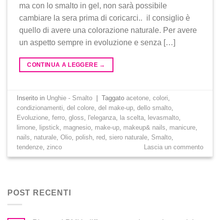
ma con lo smalto in gel, non sarà possibile
cambiare la sera prima di coricarci.. il consiglio è
quello di avere una colorazione naturale. Per avere
un aspetto sempre in evoluzione e senza […]
CONTINUA A LEGGERE
→
Inserito in
Unghie - Smalto
|
Taggato
acetone
,
colori
,
condizionamenti
,
del colore
,
del make-up
,
dello smalto
,
Evoluzione
,
ferro
,
gloss
,
l'eleganza
,
la scelta
,
levasmalto
,
limone
,
lipstick
,
magnesio
,
make-up
,
makeup& nails
,
manicure
,
nails
,
naturale
,
Olio
,
polish
,
red
,
siero naturale
,
Smalto
,
tendenze
,
zinco
Lascia un commento
POST RECENTI