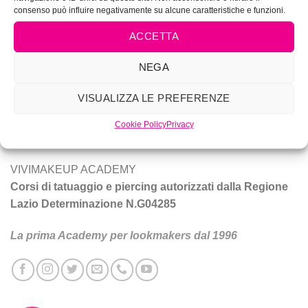
consenso può influire negativamente su alcune caratteristiche e funzioni.
ACCETTA
NEGA
Vivi Make Up è corsi di make-up, trucco sposa, tatuaggio e
piercing a Roma.
VISUALIZZA LE PREFERENZE
Tecniche e prodotti per ottenere un trucco da star.
Cookie Policy
Privacy
VIVIMAKEUP ACADEMY
Corsi di tatuaggio e piercing autorizzati dalla Regione
Lazio Determinazione N.G04285
La prima Academy per lookmakers dal 1996