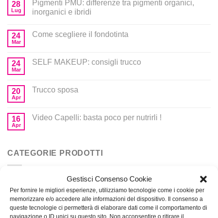
Pigmenti PMU: differenze tra pigmenti organici,
28
Lug
inorganici e ibridi
Come scegliere il fondotinta
24
Mar
SELF MAKEUP: consigli trucco
24
Mar
Trucco sposa
20
Apr
Video Capelli: basta poco per nutrirli !
16
Apr
CATEGORIE PRODOTTI
Gestisci Consenso Cookie
Corsi
Per fornire le migliori esperienze, utilizziamo tecnologie come i cookie per
memorizzare e/o accedere alle informazioni del dispositivo. Il consenso a
Prodotti per MakeUp
queste tecnologie ci permetterà di elaborare dati come il comportamento di
navigazione o ID unici su questo sito. Non acconsentire o ritirare il