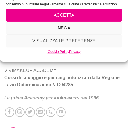
consenso può influire negativamente su alcune caratteristiche e funzioni.
ACCETTA
NEGA
Vivi Make Up è corsi di make-up, trucco sposa, tatuaggio e
piercing a Roma.
VISUALIZZA LE PREFERENZE
Tecniche e prodotti per ottenere un trucco da star.
Cookie Policy
Privacy
VIVIMAKEUP ACADEMY
Corsi di tatuaggio e piercing autorizzati dalla Regione
Lazio Determinazione N.G04285
La prima Academy per lookmakers dal 1996