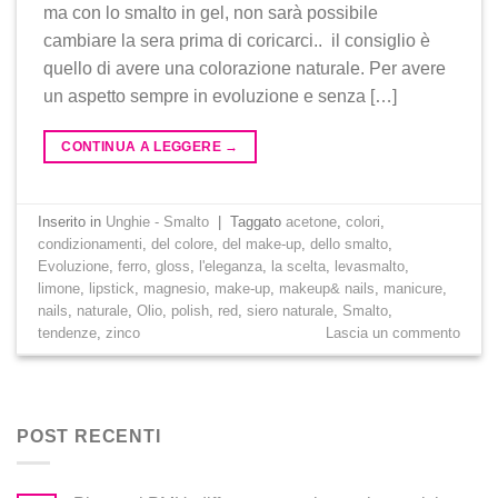
ma con lo smalto in gel, non sarà possibile
cambiare la sera prima di coricarci.. il consiglio è
quello di avere una colorazione naturale. Per avere
un aspetto sempre in evoluzione e senza […]
CONTINUA A LEGGERE
→
Inserito in
Unghie - Smalto
|
Taggato
acetone
,
colori
,
condizionamenti
,
del colore
,
del make-up
,
dello smalto
,
Evoluzione
,
ferro
,
gloss
,
l'eleganza
,
la scelta
,
levasmalto
,
limone
,
lipstick
,
magnesio
,
make-up
,
makeup& nails
,
manicure
,
nails
,
naturale
,
Olio
,
polish
,
red
,
siero naturale
,
Smalto
,
tendenze
,
zinco
Lascia un commento
POST RECENTI