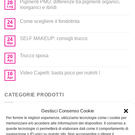
Pigmenti PMU: differenze tra pigmenti organici,
28
Lug
inorganici e ibridi
Come scegliere il fondotinta
24
Mar
SELF MAKEUP: consigli trucco
24
Mar
Trucco sposa
20
Apr
Video Capelli: basta poco per nutrirli !
16
Apr
CATEGORIE PRODOTTI
Gestisci Consenso Cookie
Corsi
Per fornire le migliori esperienze, utilizziamo tecnologie come i cookie per
memorizzare e/o accedere alle informazioni del dispositivo. Il consenso a
Prodotti per MakeUp
queste tecnologie ci permetterà di elaborare dati come il comportamento di
navigazione o ID unici su questo sito. Non acconsentire o ritirare il