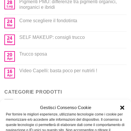
Pigmenti PMU: differenze tra pigmenti organici,
28
Lug
inorganici e ibridi
Come scegliere il fondotinta
24
Mar
SELF MAKEUP: consigli trucco
24
Mar
Trucco sposa
20
Apr
Video Capelli: basta poco per nutrirli !
16
Apr
CATEGORIE PRODOTTI
Gestisci Consenso Cookie
Corsi
Per fornire le migliori esperienze, utilizziamo tecnologie come i cookie per
memorizzare e/o accedere alle informazioni del dispositivo. Il consenso a
Prodotti per MakeUp
queste tecnologie ci permetterà di elaborare dati come il comportamento di
navigazione o ID unici su questo sito. Non acconsentire o ritirare il