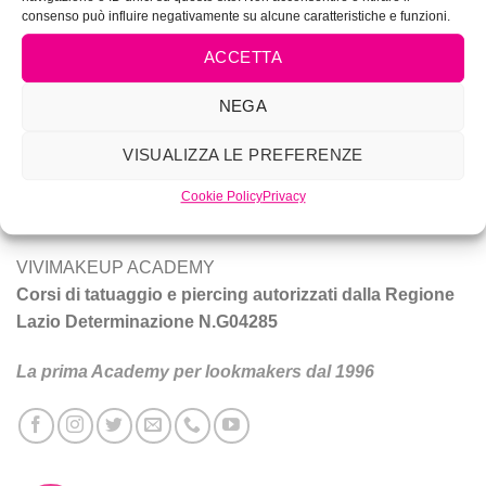
consenso può influire negativamente su alcune caratteristiche e funzioni.
ACCETTA
NEGA
Vivi Make Up è corsi di make-up, trucco sposa, tatuaggio e
piercing a Roma.
VISUALIZZA LE PREFERENZE
Tecniche e prodotti per ottenere un trucco da star.
Cookie Policy
Privacy
VIVIMAKEUP ACADEMY
Corsi di tatuaggio e piercing autorizzati dalla Regione
Lazio Determinazione N.G04285
La prima Academy per lookmakers dal 1996