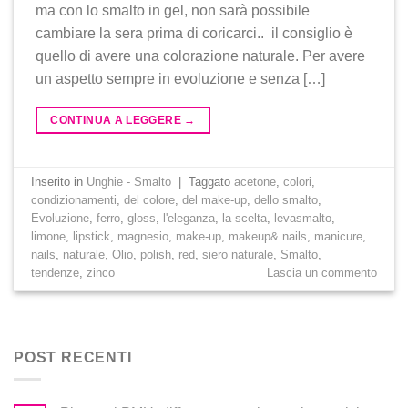
ma con lo smalto in gel, non sarà possibile
cambiare la sera prima di coricarci.. il consiglio è
quello di avere una colorazione naturale. Per avere
un aspetto sempre in evoluzione e senza […]
CONTINUA A LEGGERE
→
Inserito in
Unghie - Smalto
|
Taggato
acetone
,
colori
,
condizionamenti
,
del colore
,
del make-up
,
dello smalto
,
Evoluzione
,
ferro
,
gloss
,
l'eleganza
,
la scelta
,
levasmalto
,
limone
,
lipstick
,
magnesio
,
make-up
,
makeup& nails
,
manicure
,
nails
,
naturale
,
Olio
,
polish
,
red
,
siero naturale
,
Smalto
,
tendenze
,
zinco
Lascia un commento
POST RECENTI