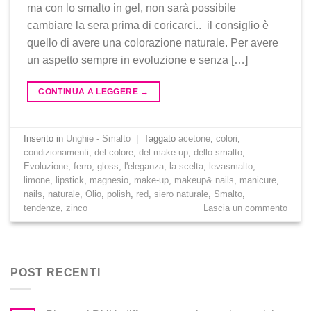
ma con lo smalto in gel, non sarà possibile
cambiare la sera prima di coricarci.. il consiglio è
quello di avere una colorazione naturale. Per avere
un aspetto sempre in evoluzione e senza […]
CONTINUA A LEGGERE
→
Inserito in
Unghie - Smalto
|
Taggato
acetone
,
colori
,
condizionamenti
,
del colore
,
del make-up
,
dello smalto
,
Evoluzione
,
ferro
,
gloss
,
l'eleganza
,
la scelta
,
levasmalto
,
limone
,
lipstick
,
magnesio
,
make-up
,
makeup& nails
,
manicure
,
nails
,
naturale
,
Olio
,
polish
,
red
,
siero naturale
,
Smalto
,
tendenze
,
zinco
Lascia un commento
POST RECENTI