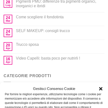
Pigmenti PMU: differenze tra pigmenti organici,
28
Lug
inorganici e ibridi
Come scegliere il fondotinta
24
Mar
SELF MAKEUP: consigli trucco
24
Mar
Trucco sposa
20
Apr
Video Capelli: basta poco per nutrirli !
16
Apr
CATEGORIE PRODOTTI
Gestisci Consenso Cookie
Corsi
Per fornire le migliori esperienze, utilizziamo tecnologie come i cookie per
memorizzare e/o accedere alle informazioni del dispositivo. Il consenso a
Prodotti per MakeUp
queste tecnologie ci permetterà di elaborare dati come il comportamento di
navigazione o ID unici su questo sito. Non acconsentire o ritirare il