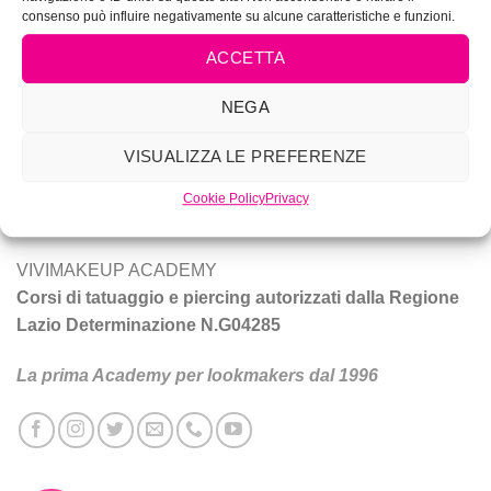
consenso può influire negativamente su alcune caratteristiche e funzioni.
ACCETTA
NEGA
Vivi Make Up è corsi di make-up, trucco sposa, tatuaggio e
piercing a Roma.
VISUALIZZA LE PREFERENZE
Tecniche e prodotti per ottenere un trucco da star.
Cookie Policy
Privacy
VIVIMAKEUP ACADEMY
Corsi di tatuaggio e piercing autorizzati dalla Regione
Lazio Determinazione N.G04285
La prima Academy per lookmakers dal 1996