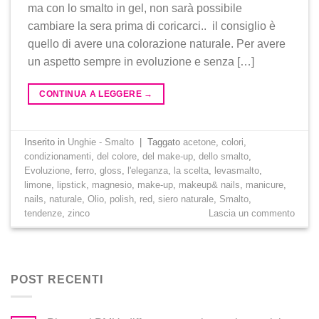
ma con lo smalto in gel, non sarà possibile
cambiare la sera prima di coricarci.. il consiglio è
quello di avere una colorazione naturale. Per avere
un aspetto sempre in evoluzione e senza […]
CONTINUA A LEGGERE
→
Inserito in
Unghie - Smalto
|
Taggato
acetone
,
colori
,
condizionamenti
,
del colore
,
del make-up
,
dello smalto
,
Evoluzione
,
ferro
,
gloss
,
l'eleganza
,
la scelta
,
levasmalto
,
limone
,
lipstick
,
magnesio
,
make-up
,
makeup& nails
,
manicure
,
nails
,
naturale
,
Olio
,
polish
,
red
,
siero naturale
,
Smalto
,
tendenze
,
zinco
Lascia un commento
POST RECENTI