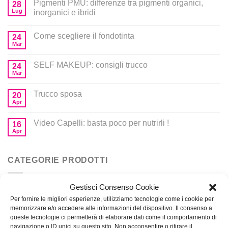
Pigmenti PMU: differenze tra pigmenti organici,
28
Lug
inorganici e ibridi
Come scegliere il fondotinta
24
Mar
SELF MAKEUP: consigli trucco
24
Mar
Trucco sposa
20
Apr
Video Capelli: basta poco per nutrirli !
16
Apr
CATEGORIE PRODOTTI
Gestisci Consenso Cookie
Corsi
Per fornire le migliori esperienze, utilizziamo tecnologie come i cookie per
memorizzare e/o accedere alle informazioni del dispositivo. Il consenso a
Prodotti per MakeUp
queste tecnologie ci permetterà di elaborare dati come il comportamento di
navigazione o ID unici su questo sito. Non acconsentire o ritirare il