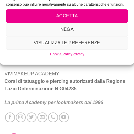
consenso può influire negativamente su alcune caratteristiche e funzioni.
ACCETTA
NEGA
Vivi Make Up è corsi di make-up, trucco sposa, tatuaggio e
piercing a Roma.
VISUALIZZA LE PREFERENZE
Tecniche e prodotti per ottenere un trucco da star.
Cookie Policy
Privacy
VIVIMAKEUP ACADEMY
Corsi di tatuaggio e piercing autorizzati dalla Regione
Lazio Determinazione N.G04285
La prima Academy per lookmakers dal 1996