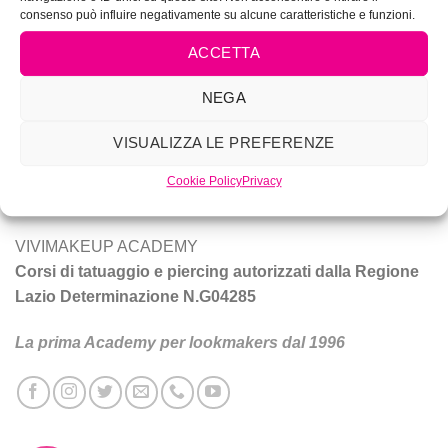
consenso può influire negativamente su alcune caratteristiche e funzioni.
ACCETTA
NEGA
Vivi Make Up è corsi di make-up, trucco sposa, tatuaggio e
piercing a Roma.
VISUALIZZA LE PREFERENZE
Tecniche e prodotti per ottenere un trucco da star.
Cookie Policy
Privacy
VIVIMAKEUP ACADEMY
Corsi di tatuaggio e piercing autorizzati dalla Regione
Lazio Determinazione N.G04285
La prima Academy per lookmakers dal 1996