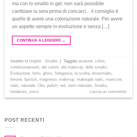
ma con lo smalto in gel, non sarà possibile
cambiare la sera prima di coricarci.. il consiglio è
quello di avere una colorazione naturale. Per avere
un aspetto sempre in evoluzione e senza […]
CONTINUA A LEGGERE
→
Inserito in
Unghie - Smalto
|
Taggato
acetone
,
colori
,
condizionamenti
,
del colore
,
del make-up
,
dello smalto
,
Evoluzione
,
ferro
,
gloss
,
l'eleganza
,
la scelta
,
levasmalto
,
limone
,
lipstick
,
magnesio
,
make-up
,
makeup& nails
,
manicure
,
nails
,
naturale
,
Olio
,
polish
,
red
,
siero naturale
,
Smalto
,
tendenze
,
zinco
Lascia un commento
POST RECENTI