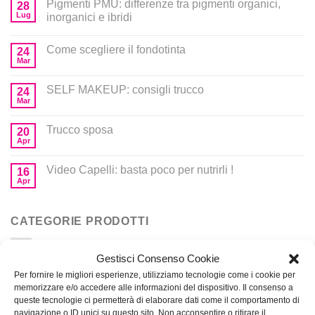
Pigmenti PMU: differenze tra pigmenti organici,
28
Lug
inorganici e ibridi
Come scegliere il fondotinta
24
Mar
SELF MAKEUP: consigli trucco
24
Mar
Trucco sposa
20
Apr
Video Capelli: basta poco per nutrirli !
16
Apr
CATEGORIE PRODOTTI
Gestisci Consenso Cookie
Corsi
Per fornire le migliori esperienze, utilizziamo tecnologie come i cookie per
memorizzare e/o accedere alle informazioni del dispositivo. Il consenso a
Prodotti per MakeUp
queste tecnologie ci permetterà di elaborare dati come il comportamento di
navigazione o ID unici su questo sito. Non acconsentire o ritirare il