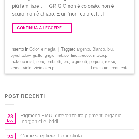
più familiare… GRIGIO non è colorato, non è
scuro, non è chiaro. È un ’non‘ colore, […]
CONTINUA A LEGGERE
→
Inserito in
Colori e magia
|
Taggato
argento
,
Bianco
,
blu
,
eyeshadow
,
giallo
,
grigio
,
indaco
,
lineatrucco
,
makeup
,
makeupartist
,
nero
,
ombretti
,
oro
,
pigmenti
,
porpora
,
rosso
,
verde
,
viola
,
vivimakeup
Lascia un commento
POST RECENTI
Pigmenti PMU: differenze tra pigmenti organici,
28
Lug
inorganici e ibridi
Come scegliere il fondotinta
24