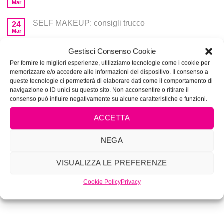
Mar
SELF MAKEUP: consigli trucco
24
Mar
Gestisci Consenso Cookie
Trucco sposa
20
Apr
Per fornire le migliori esperienze, utilizziamo tecnologie come i cookie per
memorizzare e/o accedere alle informazioni del dispositivo. Il consenso a
Video Capelli: basta poco per nutrirli !
queste tecnologie ci permetterà di elaborare dati come il comportamento di
16
Apr
navigazione o ID unici su questo sito. Non acconsentire o ritirare il
consenso può influire negativamente su alcune caratteristiche e funzioni.
CATEGORIE PRODOTTI
ACCETTA
NEGA
Corsi
VISUALIZZA LE PREFERENZE
Prodotti per MakeUp
Cookie Policy
Privacy