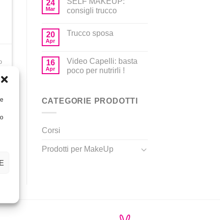
SELF MAKEUP:
24
Mar
consigli trucco
Trucco sposa
20
Apr
Video Capelli: basta
o
16
Apr
poco per nutrirli !
re
CATEGORIE PRODOTTI
to
Corsi
Prodotti per MakeUp
E