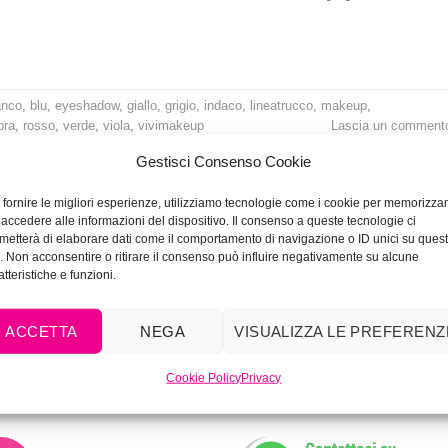
anco
,
blu
,
eyeshadow
,
giallo
,
grigio
,
indaco
,
lineatrucco
,
makeup
,
ora
,
rosso
,
verde
,
viola
,
vivimakeup
Lascia un comment
Gestisci Consenso Cookie
 fornire le migliori esperienze, utilizziamo tecnologie come i cookie per memorizza
 accedere alle informazioni del dispositivo. Il consenso a queste tecnologie ci
metterà di elaborare dati come il comportamento di navigazione o ID unici su ques
o. Non acconsentire o ritirare il consenso può influire negativamente su alcune
atteristiche e funzioni.
ACCETTA
NEGA
VISUALIZZA LE PREFERENZ
Cookie Policy
Privacy