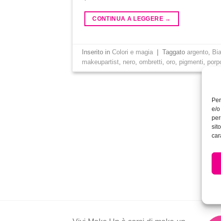
CONTINUA A LEGGERE
→
Inserito in
Colori e magia
|
Taggato
argento
,
Bi
makeupartist
,
nero
,
ombretti
,
oro
,
pigmenti
,
porp
Per
e/o
per
sit
car