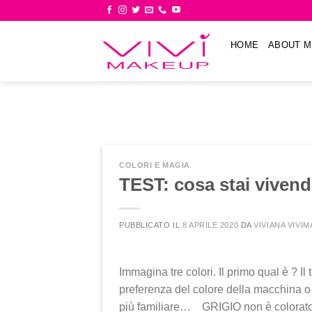
Skip
to
content
HOME
ABOUT M
COLORI E MAGIA
TEST: cosa stai vivendo
PUBBLICATO IL
8 APRILE 2020
DA
VIVIANA VIVI
Immagina tre colori. Il primo qual è ? Il t
preferenza del colore della macchina o d
più familiare… GRIGIO non è colorato, 