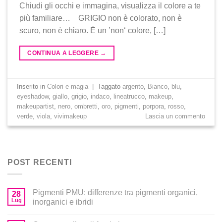
Chiudi gli occhi e immagina, visualizza il colore a te
più familiare… GRIGIO non è colorato, non è
scuro, non è chiaro. È un ’non‘ colore, […]
CONTINUA A LEGGERE
→
Inserito in
Colori e magia
|
Taggato
argento
,
Bianco
,
blu
,
eyeshadow
,
giallo
,
grigio
,
indaco
,
lineatrucco
,
makeup
,
makeupartist
,
nero
,
ombretti
,
oro
,
pigmenti
,
porpora
,
rosso
,
verde
,
viola
,
vivimakeup
Lascia un commento
POST RECENTI
Pigmenti PMU: differenze tra pigmenti organici,
28
Lug
inorganici e ibridi