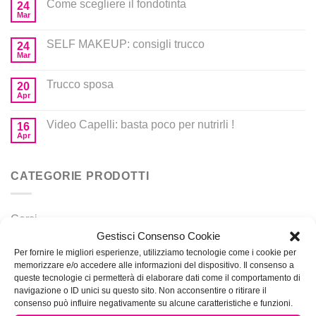
Come scegliere il fondotinta
24
Mar
SELF MAKEUP: consigli trucco
24
Mar
Trucco sposa
20
Apr
Video Capelli: basta poco per nutrirli !
16
Apr
CATEGORIE PRODOTTI
Corsi
Gestisci Consenso Cookie
Prodotti per MakeUp
Per fornire le migliori esperienze, utilizziamo tecnologie come i cookie per
memorizzare e/o accedere alle informazioni del dispositivo. Il consenso a
queste tecnologie ci permetterà di elaborare dati come il comportamento di
navigazione o ID unici su questo sito. Non acconsentire o ritirare il
consenso può influire negativamente su alcune caratteristiche e funzioni.