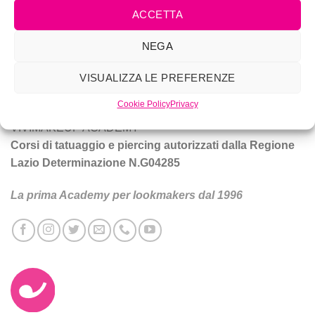
ACCETTA
Vivi Make Up è corsi di make-up, trucco sposa, tatuaggio e
NEGA
piercing a Roma.
VISUALIZZA LE PREFERENZE
Tecniche e prodotti per ottenere un trucco da star.
Cookie Policy
Privacy
VIVIMAKEUP ACADEMY
Corsi di tatuaggio e piercing autorizzati dalla Regione
Lazio Determinazione N.G04285
La prima Academy per lookmakers dal 1996