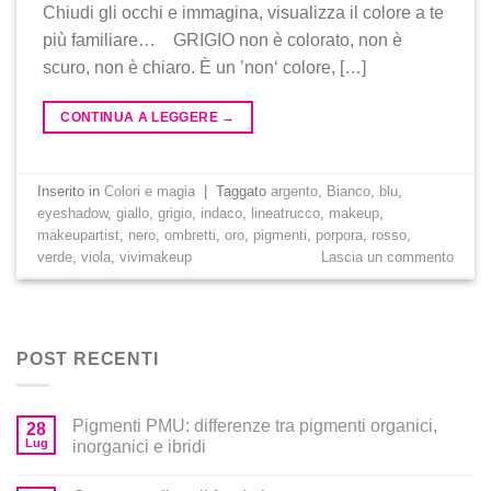
Chiudi gli occhi e immagina, visualizza il colore a te
più familiare… GRIGIO non è colorato, non è
scuro, non è chiaro. È un ’non‘ colore, […]
CONTINUA A LEGGERE
→
Inserito in
Colori e magia
|
Taggato
argento
,
Bianco
,
blu
,
eyeshadow
,
giallo
,
grigio
,
indaco
,
lineatrucco
,
makeup
,
makeupartist
,
nero
,
ombretti
,
oro
,
pigmenti
,
porpora
,
rosso
,
verde
,
viola
,
vivimakeup
Lascia un commento
POST RECENTI
Pigmenti PMU: differenze tra pigmenti organici,
28
Lug
inorganici e ibridi