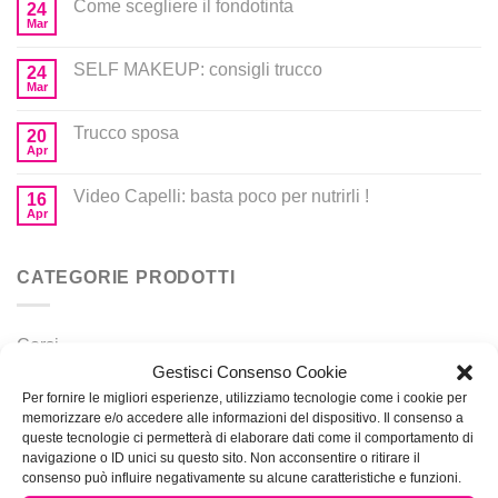
Come scegliere il fondotinta
24
Mar
SELF MAKEUP: consigli trucco
24
Mar
Trucco sposa
20
Apr
Video Capelli: basta poco per nutrirli !
16
Apr
CATEGORIE PRODOTTI
Corsi
Gestisci Consenso Cookie
Prodotti per MakeUp
Per fornire le migliori esperienze, utilizziamo tecnologie come i cookie per
memorizzare e/o accedere alle informazioni del dispositivo. Il consenso a
queste tecnologie ci permetterà di elaborare dati come il comportamento di
navigazione o ID unici su questo sito. Non acconsentire o ritirare il
consenso può influire negativamente su alcune caratteristiche e funzioni.