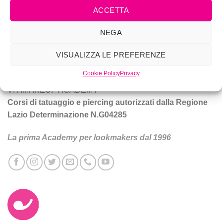
ACCETTA
Vivi Make Up è corsi di make-up, trucco sposa, tatuaggio e
NEGA
piercing a Roma.
VISUALIZZA LE PREFERENZE
Tecniche e prodotti per ottenere un trucco da star.
Cookie Policy
Privacy
VIVIMAKEUP ACADEMY
Corsi di tatuaggio e piercing autorizzati dalla Regione
Lazio Determinazione N.G04285
La prima Academy per lookmakers dal 1996