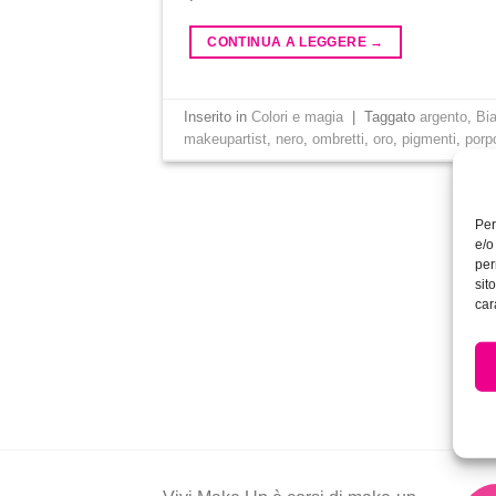
CONTINUA A LEGGERE
→
Inserito in
Colori e magia
|
Taggato
argento
,
Bi
makeupartist
,
nero
,
ombretti
,
oro
,
pigmenti
,
porp
Per
e/o
per
sit
car