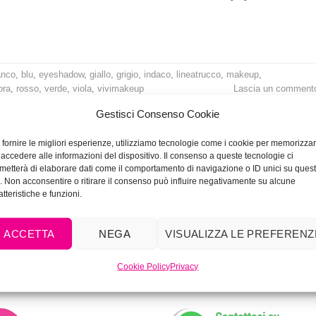
anco
,
blu
,
eyeshadow
,
giallo
,
grigio
,
indaco
,
lineatrucco
,
makeup
,
ora
,
rosso
,
verde
,
viola
,
vivimakeup
Lascia un comment
Gestisci Consenso Cookie
 fornire le migliori esperienze, utilizziamo tecnologie come i cookie per memorizza
 accedere alle informazioni del dispositivo. Il consenso a queste tecnologie ci
metterà di elaborare dati come il comportamento di navigazione o ID unici su ques
o. Non acconsentire o ritirare il consenso può influire negativamente su alcune
atteristiche e funzioni.
ACCETTA
NEGA
VISUALIZZA LE PREFERENZ
Cookie Policy
Privacy