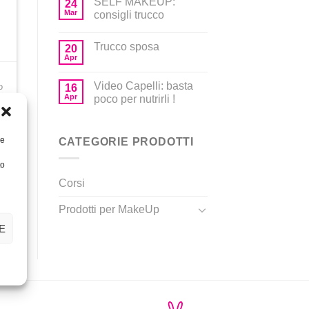
SELF MAKEUP:
24
Mar
consigli trucco
Trucco sposa
20
Apr
Video Capelli: basta
o
16
Apr
poco per nutrirli !
re
CATEGORIE PRODOTTI
to
Corsi
Prodotti per MakeUp
E