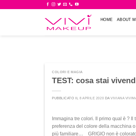
Skip
to
content
HOME
ABOUT M
COLORI E MAGIA
TEST: cosa stai vivendo
PUBBLICATO IL
8 APRILE 2020
DA
VIVIANA VIVI
Immagina tre colori. Il primo qual è ? Il t
preferenza del colore della macchina o d
più familiare… GRIGIO non è colorato, 