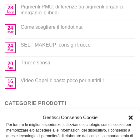
Pigmenti PMU: differenze tra pigmenti organici,
28
Lug
inorganici e ibridi
Come scegliere il fondotinta
24
Mar
SELF MAKEUP: consigli trucco
24
Mar
Trucco sposa
20
Apr
Video Capelli: basta poco per nutrirli !
16
Apr
CATEGORIE PRODOTTI
Gestisci Consenso Cookie
Corsi
Per fornire le migliori esperienze, utilizziamo tecnologie come i cookie per
memorizzare e/o accedere alle informazioni del dispositivo. Il consenso a
Prodotti per MakeUp
queste tecnologie ci permetterà di elaborare dati come il comportamento di