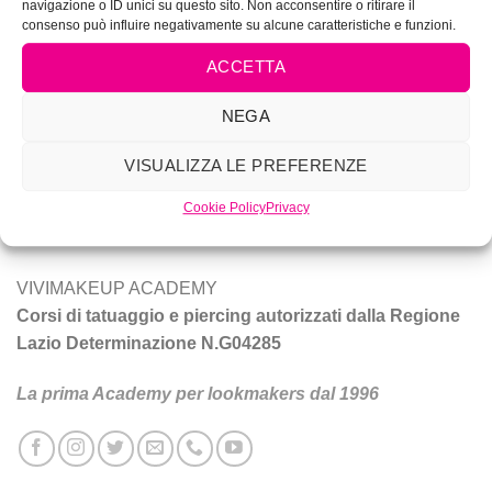
navigazione o ID unici su questo sito. Non acconsentire o ritirare il
consenso può influire negativamente su alcune caratteristiche e funzioni.
ACCETTA
NEGA
Vivi Make Up è corsi di make-up, trucco sposa, tatuaggio e
VISUALIZZA LE PREFERENZE
piercing a Roma.
Cookie Policy
Privacy
Tecniche e prodotti per ottenere un trucco da star.
VIVIMAKEUP ACADEMY
Corsi di tatuaggio e piercing autorizzati dalla Regione
Lazio Determinazione N.G04285
La prima Academy per lookmakers dal 1996