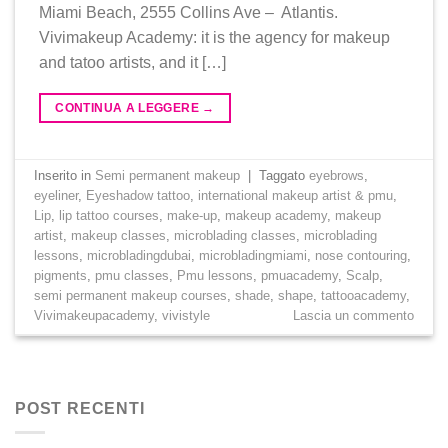
Miami Beach, 2555 Collins Ave – Atlantis.
Vivimakeup Academy: it is the agency for makeup
and tatoo artists, and it […]
CONTINUA A LEGGERE
→
Inserito in
Semi permanent makeup
|
Taggato
eyebrows
,
eyeliner
,
Eyeshadow tattoo
,
international makeup artist & pmu
,
Lip
,
lip tattoo courses
,
make-up
,
makeup academy
,
makeup
artist
,
makeup classes
,
microblading classes
,
microblading
lessons
,
microbladingdubai
,
microbladingmiami
,
nose contouring
,
pigments
,
pmu classes
,
Pmu lessons
,
pmuacademy
,
Scalp
,
semi permanent makeup courses
,
shade
,
shape
,
tattooacademy
,
Vivimakeupacademy
,
vivistyle
Lascia un commento
POST RECENTI