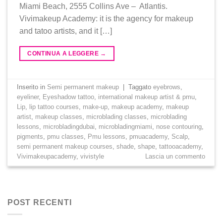
Miami Beach, 2555 Collins Ave – Atlantis.
Vivimakeup Academy: it is the agency for makeup
and tatoo artists, and it […]
CONTINUA A LEGGERE
→
Inserito in
Semi permanent makeup
|
Taggato
eyebrows
,
eyeliner
,
Eyeshadow tattoo
,
international makeup artist & pmu
,
Lip
,
lip tattoo courses
,
make-up
,
makeup academy
,
makeup
artist
,
makeup classes
,
microblading classes
,
microblading
lessons
,
microbladingdubai
,
microbladingmiami
,
nose contouring
,
pigments
,
pmu classes
,
Pmu lessons
,
pmuacademy
,
Scalp
,
semi permanent makeup courses
,
shade
,
shape
,
tattooacademy
,
Vivimakeupacademy
,
vivistyle
Lascia un commento
POST RECENTI