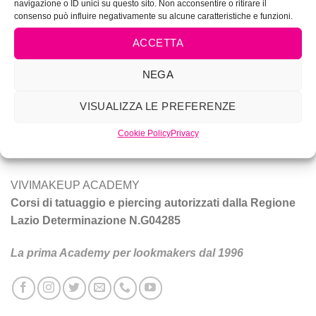
navigazione o ID unici su questo sito. Non acconsentire o ritirare il
consenso può influire negativamente su alcune caratteristiche e funzioni.
ACCETTA
NEGA
Vivi Make Up è corsi di make-up, trucco sposa, tatuaggio e
VISUALIZZA LE PREFERENZE
piercing a Roma.
Cookie Policy
Privacy
Tecniche e prodotti per ottenere un trucco da star.
VIVIMAKEUP ACADEMY
Corsi di tatuaggio e piercing autorizzati dalla Regione
Lazio Determinazione N.G04285
La prima Academy per lookmakers dal 1996