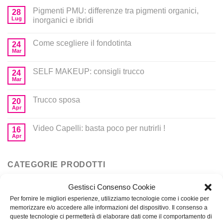
Pigmenti PMU: differenze tra pigmenti organici,
28
Lug
inorganici e ibridi
Come scegliere il fondotinta
24
Mar
SELF MAKEUP: consigli trucco
24
Mar
Trucco sposa
20
Apr
Video Capelli: basta poco per nutrirli !
16
Apr
CATEGORIE PRODOTTI
Gestisci Consenso Cookie
Corsi
Per fornire le migliori esperienze, utilizziamo tecnologie come i cookie per
memorizzare e/o accedere alle informazioni del dispositivo. Il consenso a
Prodotti per MakeUp
queste tecnologie ci permetterà di elaborare dati come il comportamento di