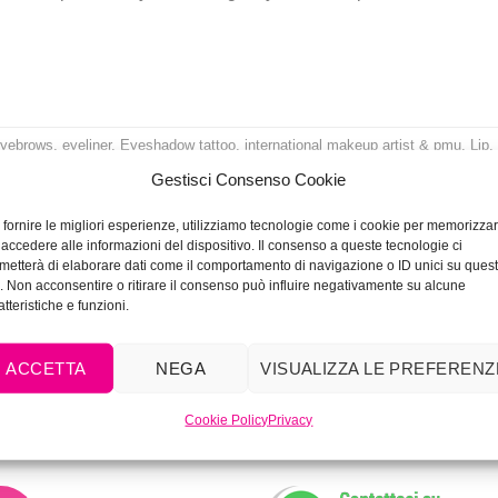
eyebrows
,
eyeliner
,
Eyeshadow tattoo
,
international makeup artist & pmu
,
Lip
,
makeup artist
,
makeup classes
,
microblading classes
,
microblading lessons
,
Gestisci Consenso Cookie
touring
,
pigments
,
pmu classes
,
Pmu lessons
,
pmuacademy
,
Scalp
,
semi
ooacademy
,
Vivimakeupacademy
,
vivistyle
Lascia un comment
 fornire le migliori esperienze, utilizziamo tecnologie come i cookie per memorizza
 accedere alle informazioni del dispositivo. Il consenso a queste tecnologie ci
metterà di elaborare dati come il comportamento di navigazione o ID unici su ques
o. Non acconsentire o ritirare il consenso può influire negativamente su alcune
atteristiche e funzioni.
ACCETTA
NEGA
VISUALIZZA LE PREFERENZ
Cookie Policy
Privacy