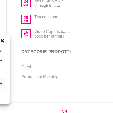
SELF MAKEUP:
24
Mar
consigli trucco
Trucco sposa
20
Apr
Video Capelli: basta
16
Apr
poco per nutrirli !
o
re
CATEGORIE PRODOTTI
to
Corsi
Prodotti per MakeUp
E