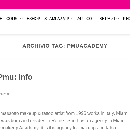
E
CORSI
ESHOP
STAMPA&VIP
ARTICOLI
SERVIZI
PH
ARCHIVIO TAG:
PMUACADEMY
 Pmu: info
MAKEUP
sotto makeup & tattoo artist from 1996 works in Italy, Miami,
 was born and resides in Rome . She has an agency in Miami
vimakeup Academy: it is the agency for makeup and tatoo