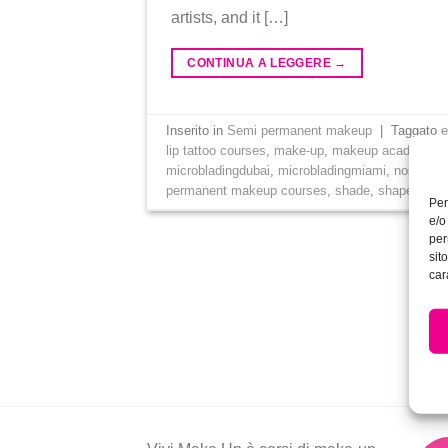
artists, and it […]
CONTINUA A LEGGERE
→
Inserito in
Semi permanent makeup
|
Taggato
lip tattoo courses
,
make-up
,
makeup academy
,
microbladingdubai
,
microbladingmiami
,
nose con
permanent makeup courses
,
shade
,
shape
,
tatt
Per
e/o
per
sit
car