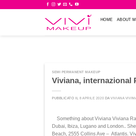
Skip
to
content
HOME
ABOUT M
SEMI PERMANENT MAKEUP
Viviana, internazional
PUBBLICATO IL
8 APRILE 2020
DA
VIVIANA VIVI
Something about Viviana Viviana Ramas
Dubai, Ibiza, Lugano and London.. She
Beach, 2555 Collins Ave – Atlantis. Vi