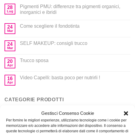
Pigmenti PMU: differenze tra pigmenti organici,
28
Lug
inorganici e ibridi
Come scegliere il fondotinta
24
Mar
SELF MAKEUP: consigli trucco
24
Mar
Trucco sposa
20
Apr
Video Capelli: basta poco per nutrirli !
16
Apr
CATEGORIE PRODOTTI
Gestisci Consenso Cookie
Corsi
Per fornire le migliori esperienze, utilizziamo tecnologie come i cookie per
memorizzare e/o accedere alle informazioni del dispositivo. Il consenso a
Prodotti per MakeUp
queste tecnologie ci permetterà di elaborare dati come il comportamento di