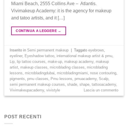
Miami Beach, 2555 Collins Ave – Atlantis.
Vivimakeup Academy: it is the agency for makeup
and tatoo artists, and it […]
CONTINUA A LEGGERE
→
Inserito in
Semi permanent makeup
|
Taggato
eyebrows
,
eyeliner
,
Eyeshadow tattoo
,
international makeup artist & pmu
,
Lip
,
lip tattoo courses
,
make-up
,
makeup academy
,
makeup
artist
,
makeup classes
,
microblading classes
,
microblading
lessons
,
microbladingdubai
,
microbladingmiami
,
nose contouring
,
pigments
,
pmu classes
,
Pmu lessons
,
pmuacademy
,
Scalp
,
semi permanent makeup courses
,
shade
,
shape
,
tattooacademy
,
Vivimakeupacademy
,
vivistyle
Lascia un commento
POST RECENTI