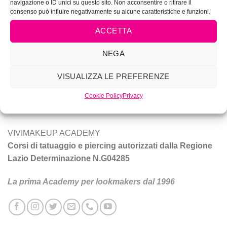
navigazione o ID unici su questo sito. Non acconsentire o ritirare il
consenso può influire negativamente su alcune caratteristiche e funzioni.
ACCETTA
NEGA
Vivi Make Up è corsi di make-up, trucco sposa, tatuaggio e
VISUALIZZA LE PREFERENZE
piercing a Roma.
Cookie Policy
Privacy
Tecniche e prodotti per ottenere un trucco da star.
VIVIMAKEUP ACADEMY
Corsi di tatuaggio e piercing autorizzati dalla Regione
Lazio Determinazione N.G04285
La prima Academy per lookmakers dal 1996